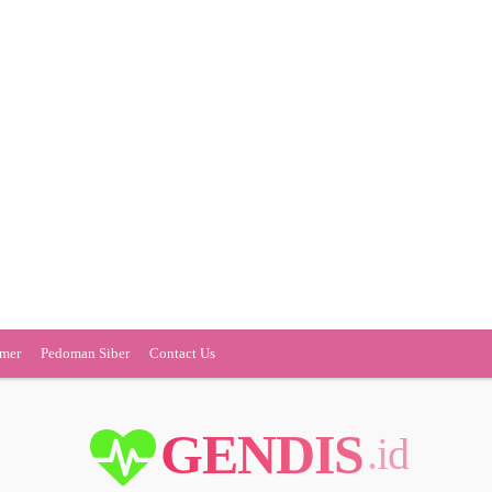
imer
Pedoman Siber
Contact Us
GENDIS
.id