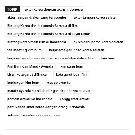
TOPIK
aktor korea dengan aktris indonesia
aktor tampan drakor yang terpopuler
aktor tampan korea selatan
Bintang Korea dan Indonesia Bersatu di film
Bintang Korea dan Indonesia Bersatu di Layar Lebar
bintang korea main film di indonesia
dunia seni peran korea selatan
fan meeting kim bum
kerjasama garut dan korea selatan
kerjasama indonesia dengan korea selatan dalam film
kim bum
Kim Bum dan Maudy Ayunda
kim sang bum
kisah kota garut difilmkan
kota garut buat film
kunjungan kim bum
maudy ayunda
maudy ayunda menikah dengan aktor korea selatan
pemain drakor ke indonesia
penggemar drakor
pernikahan aktor korea dengan orang indonesia
sukses drama korea di indonesia