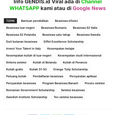
Info GENDIS.id Viral ada di
Channel
WHATSAPP
kami atau
di
Google News
TOPIK
Bantuan pendidikan
Beasiswa efisien
Beasiswa luar negeri
Beasiswa Rumania
Beasiswa S2 Italia
Beasiswa S2 Polandia
Beasiswa satu tahap
Beasiswa Swedia
Duit bulanan beasiswa
Eiffel Excellence Scholarship
Invest Your Talent in Italy
Kesempatan belajar
Kesempatan kuliah di luar negeri
Kesempatan studi internasional
Kriteria seleksi
Kuliah di Belanda
Kuliah di Perancis
Kuliah gratis
Kuliah S1-S3
Orange Tulip Scholarship
Peluang kuliah
Pendaftaran beasiswa
Persyaratan aplikasi
Persyaratan beasiswa
Program Beasiswa Banach
Proses seleksi
Romanian Government Scholarship
Seleksi beasiswa
Swedish Institute Scholarship
Tes seleksi beasiswa