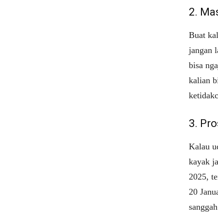
2. Ma
Buat ka
jangan 
bisa nga
kalian b
ketidak
3. Pr
Kalau u
kayak j
2025, te
20 Janu
sanggah 