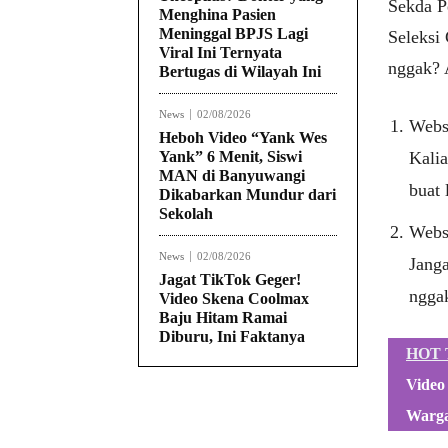
Sekda P
Menghina Pasien
Meninggal BPJS Lagi
Seleksi
Viral Ini Ternyata
nggak? 
Bertugas di Wilayah Ini
News
02/08/2026
Webs
Heboh Video “Yank Wes
Yank” 6 Menit, Siswi
Kalia
MAN di Banyuwangi
buat 
Dikabarkan Mundur dari
Sekolah
Webs
News
02/08/2026
Janga
Jagat TikTok Geger!
nggak
Video Skena Coolmax
Baju Hitam Ramai
Diburu, Ini Faktanya
HOT 
Video
Warga