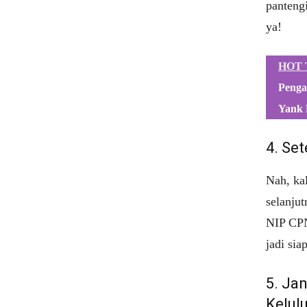
pantengi
ya!
HOT 
Penga
Yank 
4. Se
Nah, kal
selanju
NIP CPN
jadi si
5. Jan
Kelul