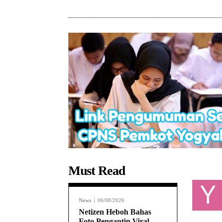
Must Read
Y
News
06/08/2026
Netizen Heboh Bahas
Foto Pengantin Viral,