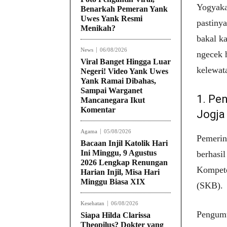
Yogyaka
Benarkah Pemeran Yank
Uwes Yank Resmi
pastiny
Menikah?
bakal k
News
06/08/2026
ngecek 
Viral Banget Hingga Luar
kelewat
Negeri! Video Yank Uwes
Yank Ramai Dibahas,
Sampai Warganet
1. Pe
Mancanegara Ikut
Komentar
Jogja
Agama
05/08/2026
Pemerin
Bacaan Injil Katolik Hari
Ini Minggu, 9 Agustus
berhasil
2026 Lengkap Renungan
Kompete
Harian Injil, Misa Hari
Minggu Biasa XIX
(SKB).
Kesehatan
06/08/2026
Pengumu
Siapa Hilda Clarissa
Theopilus? Dokter yang