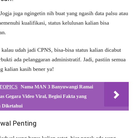
ogja juga ngingetin nih buat yang ngasih data palsu atau
menuhi kualifikasi, status kelulusan kalian bisa
an.
kalau udah jadi CPNS, bisa-bisa status kalian dicabut
rbukti ada pelanggaran administratif. Jadi, pastiin semua
g kalian kasih bener ya!
TOPICS
Nama MAN 3 Banyuwangi Ramai
as Gegara Video Viral, Begini Fakta yang
 Diketahui
dwal Penting
jadwal yang harus kalian catat, biar nggak ada yang