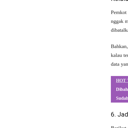
Pemkot J
nggak me
dibatalk
Bahkan, 
kalau te
data yan
HOT 
Dibah
Sudah
6. Ja
Berikut 