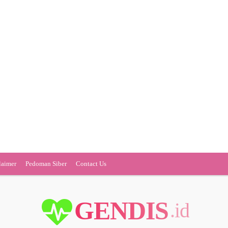
laimer
Pedoman Siber
Contact Us
GENDIS
.id