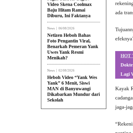
rekenin
Video Skena Coolmax
Baju Hitam Ramai
ada tran
Diburu, Ini Faktanya
News
06/08/2026
Tujuann
Netizen Heboh Bahas
efeknya
Foto Pengantin Viral,
Benarkah Pemeran Yank
Uwes Yank Resmi
HOT 
Menikah?
Dokte
News
02/08/2026
Lagi V
Heboh Video “Yank Wes
Yank” 6 Menit, Siswi
Kayak R
MAN di Banyuwangi
Dikabarkan Mundur dari
cadangan
Sekolah
jaga-jag
“Rekenin
penting