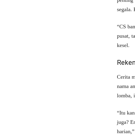
segala. 
“CS bank
pusat, 
kesel.
Reken
Cerita 
nama an
lomba, 
“Itu ka
juga? Em
harian,”