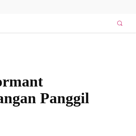
ormant
angan Panggil
Bagikan