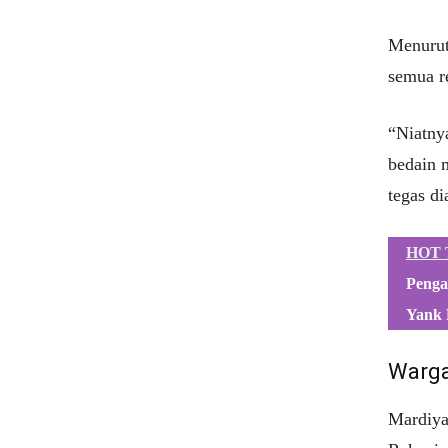
Menurut
semua r
“Niatny
bedain 
tegas di
HOT 
Penga
Yank 
Warga
Mardiyah