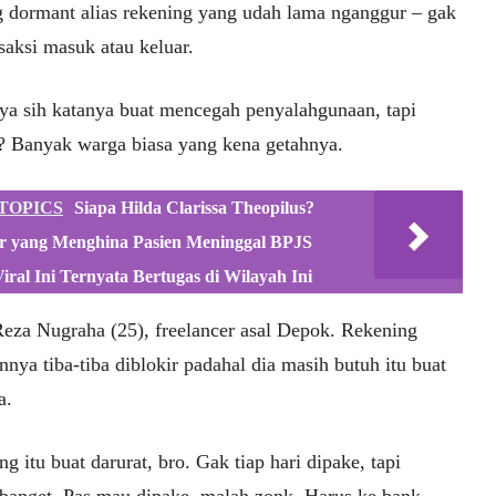
g dormant alias rekening yang udah lama nganggur – gak
saksi masuk atau keluar.
ya sih katanya buat mencegah penyalahgunaan, tapi
? Banyak warga biasa yang kena getahnya.
TOPICS
Siapa Hilda Clarissa Theopilus?
r yang Menghina Pasien Meninggal BPJS
iral Ini Ternyata Bertugas di Wilayah Ini
eza Nugraha (25), freelancer asal Depok. Rekening
nya tiba-tiba diblokir padahal dia masih butuh itu buat
a.
g itu buat darurat, bro. Gak tiap hari dipake, tapi
 banget. Pas mau dipake, malah zonk. Harus ke bank