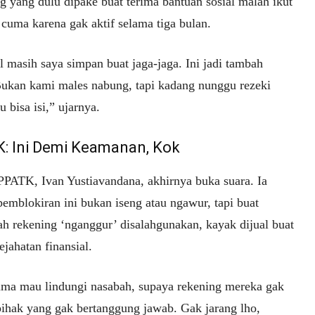
g yang dulu dipake buat terima bantuan sosial malah ikut
 cuma karena gak aktif selama tiga bulan.
 masih saya simpan buat jaga-jaga. Ini jadi tambah
Bukan kami males nabung, tapi kadang nunggu rezeki
u bisa isi,” ujarnya.
: Ini Demi Keamanan, Kok
PPATK, Ivan Yustiavandana, akhirnya buka suara. Ia
pemblokiran ini bukan iseng atau ngawur, tapi buat
h rekening ‘nganggur’ disalahgunakan, kayak dijual buat
ejahatan finansial.
uma mau lindungi nasabah, supaya rekening mereka gak
pihak yang gak bertanggung jawab. Gak jarang lho,