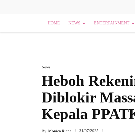
HOME
NEWS
ENTERTAINMENT
News
Heboh Rekeni
Diblokir Mass
Kepala PPATK
31/07/2025
By
Monica Riana