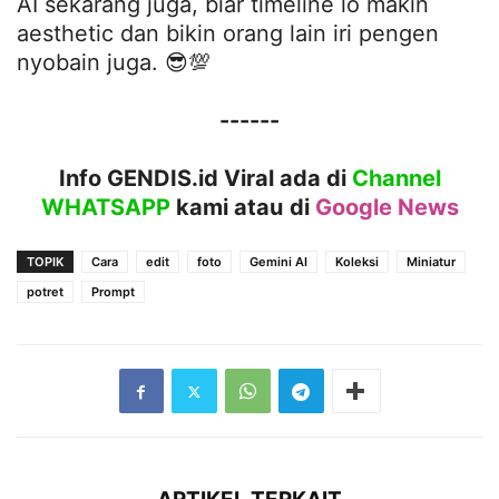
AI sekarang juga, biar timeline lo makin
aesthetic dan bikin orang lain iri pengen
nyobain juga. 😎💯
------
Info GENDIS.id Viral ada di
Channel
WHATSAPP
kami atau
di
Google News
TOPIK
Cara
edit
foto
Gemini AI
Koleksi
Miniatur
potret
Prompt