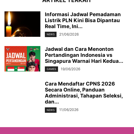
ARTIKEL TERKAIT
Informasi Jadwal Pemadaman
Listrik PLN Kini Bisa Dipantau
Real Time, Ini...
21/06/2026
NEWS
Jadwal dan Cara Menonton
Pertandingan Indonesia vs
Singapura Warnai Hari Kedua...
19/06/2026
GAMES
Cara Mendaftar CPNS 2026
Secara Online, Panduan
Administrasi, Tahapan Seleksi,
dan...
11/06/2026
NEWS