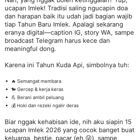
Nah, yang nggak boleh ketinggalan? Yup,
ucapan Imlek! Tradisi saling ngucapin doa
dan harapan baik itu udah jadi bagian wajib
tiap Tahun Baru Imlek. Apalagi sekarang
eranya digital—caption IG, story WA, sampe
broadcast Telegram harus kece dan
meaningful dong.
Karena ini Tahun Kuda Api, simbolnya tuh:
🔥 Semangat membara
🐎 Gercep & kerja keras
💪 Berani ambil peluang
💰 Hoki dan rezeki ngalir deras
Biar nggak kehabisan ide, nih aku siapin 15
ucapan Imlek 2026 yang cocok banget buat
keluarga, bestie, pacar (eh 😜), sampe