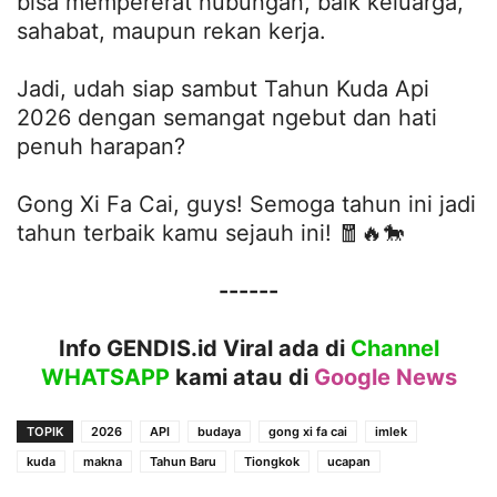
bisa mempererat hubungan, baik keluarga,
sahabat, maupun rekan kerja.
Jadi, udah siap sambut Tahun Kuda Api
2026 dengan semangat ngebut dan hati
penuh harapan?
Gong Xi Fa Cai, guys! Semoga tahun ini jadi
tahun terbaik kamu sejauh ini! 🧧🔥🐎
------
Info GENDIS.id Viral ada di
Channel
WHATSAPP
kami atau
di
Google News
TOPIK
2026
API
budaya
gong xi fa cai
imlek
kuda
makna
Tahun Baru
Tiongkok
ucapan