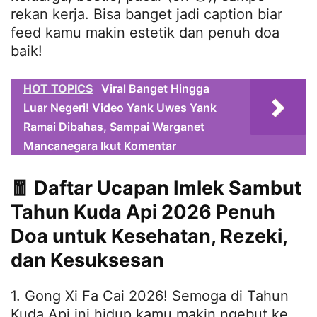
rekan kerja. Bisa banget jadi caption biar
feed kamu makin estetik dan penuh doa
baik!
HOT TOPICS
Viral Banget Hingga
Luar Negeri! Video Yank Uwes Yank
Ramai Dibahas, Sampai Warganet
Mancanegara Ikut Komentar
🧧 Daftar Ucapan Imlek Sambut
Tahun Kuda Api 2026 Penuh
Doa untuk Kesehatan, Rezeki,
dan Kesuksesan
1. Gong Xi Fa Cai 2026! Semoga di Tahun
Kuda Api ini hidup kamu makin ngebut ke