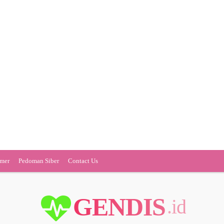
imer
Pedoman Siber
Contact Us
GENDIS
.id