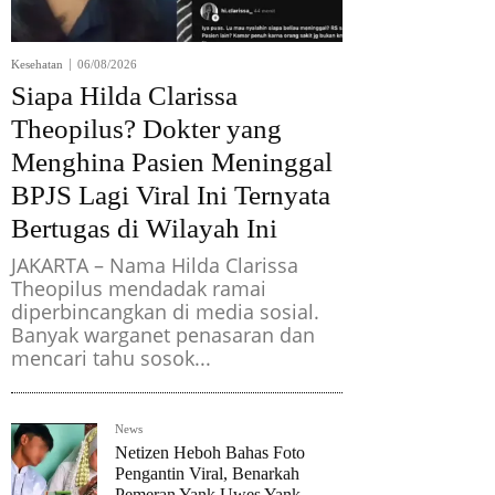
Kesehatan
06/08/2026
Siapa Hilda Clarissa
Theopilus? Dokter yang
Menghina Pasien Meninggal
BPJS Lagi Viral Ini Ternyata
Bertugas di Wilayah Ini
JAKARTA – Nama Hilda Clarissa
Theopilus mendadak ramai
diperbincangkan di media sosial.
Banyak warganet penasaran dan
mencari tahu sosok...
News
Netizen Heboh Bahas Foto
Pengantin Viral, Benarkah
Pemeran Yank Uwes Yank