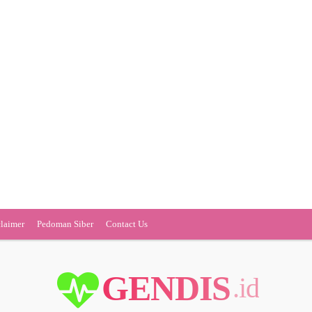
claimer
Pedoman Siber
Contact Us
GENDIS
.id