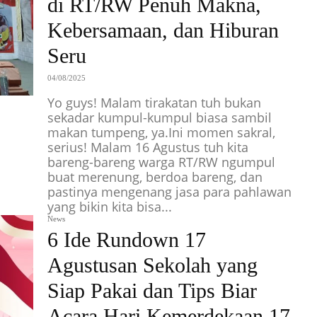
di RT/RW Penuh Makna,
Kebersamaan, dan Hiburan
Seru
04/08/2025
Yo guys! Malam tirakatan tuh bukan
sekadar kumpul-kumpul biasa sambil
makan tumpeng, ya.Ini momen sakral,
serius! Malam 16 Agustus tuh kita
bareng-bareng warga RT/RW ngumpul
buat merenung, berdoa bareng, dan
pastinya mengenang jasa para pahlawan
yang bikin kita bisa...
News
6 Ide Rundown 17
Agustusan Sekolah yang
Siap Pakai dan Tips Biar
Acara Hari Kemerdekaan 17