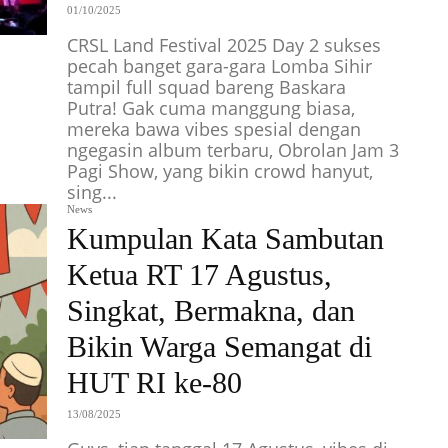
01/10/2025
CRSL Land Festival 2025 Day 2 sukses
pecah banget gara-gara Lomba Sihir
tampil full squad bareng Baskara
Putra! Gak cuma manggung biasa,
mereka bawa vibes spesial dengan
ngegasin album terbaru, Obrolan Jam 3
Pagi Show, yang bikin crowd hanyut,
sing...
News
Kumpulan Kata Sambutan
Ketua RT 17 Agustus,
Singkat, Bermakna, dan
Bikin Warga Semangat di
HUT RI ke-80
13/08/2025