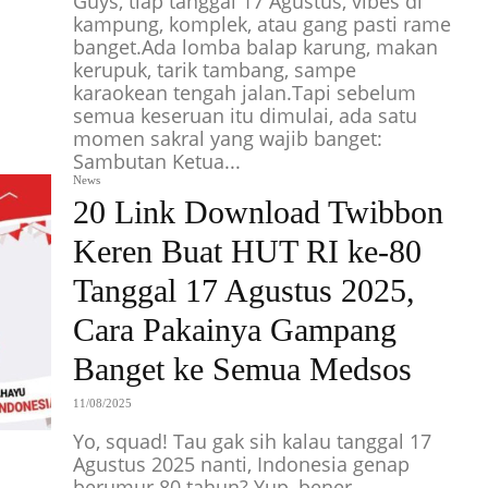
Guys, tiap tanggal 17 Agustus, vibes di
kampung, komplek, atau gang pasti rame
banget.Ada lomba balap karung, makan
kerupuk, tarik tambang, sampe
karaokean tengah jalan.Tapi sebelum
semua keseruan itu dimulai, ada satu
momen sakral yang wajib banget:
Sambutan Ketua...
News
20 Link Download Twibbon
Keren Buat HUT RI ke-80
Tanggal 17 Agustus 2025,
Cara Pakainya Gampang
Banget ke Semua Medsos
11/08/2025
Yo, squad! Tau gak sih kalau tanggal 17
Agustus 2025 nanti, Indonesia genap
berumur 80 tahun? Yup, bener