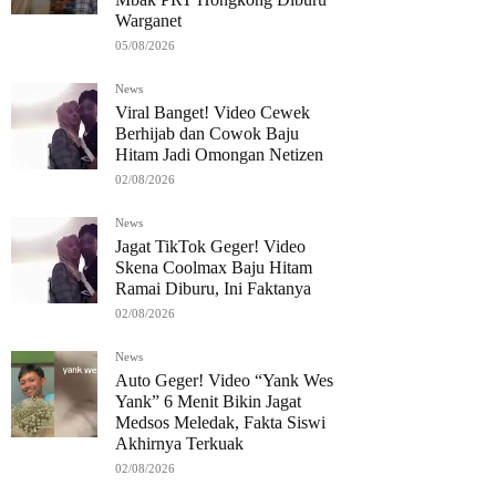
Warganet
05/08/2026
News
Viral Banget! Video Cewek
Berhijab dan Cowok Baju
Hitam Jadi Omongan Netizen
02/08/2026
News
Jagat TikTok Geger! Video
Skena Coolmax Baju Hitam
Ramai Diburu, Ini Faktanya
02/08/2026
News
Auto Geger! Video “Yank Wes
Yank” 6 Menit Bikin Jagat
Medsos Meledak, Fakta Siswi
Akhirnya Terkuak
02/08/2026