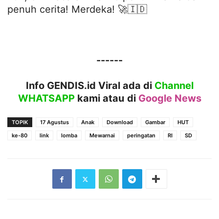
penuh cerita! Merdeka! 🚀🇮🇩
------
Info GENDIS.id Viral ada di
Channel
WHATSAPP
kami atau
di
Google News
TOPIK
17 Agustus
Anak
Download
Gambar
HUT
ke-80
link
lomba
Mewarnai
peringatan
RI
SD