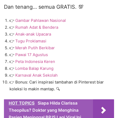
Dan tenang… semua GRATIS. 💯
👉
Gambar Pahlawan Nasional
👉
Rumah Adat & Bendera
👉
Anak-anak Upacara
👉
Tugu Proklamasi
👉
Merah Putih Berkibar
👉
Pawai 17 Agustus
👉
Peta Indonesia Keren
👉
Lomba Balap Karung
👉
Karnaval Anak Sekolah
👉 Bonus: Cari inspirasi tambahan di Pinterest biar
koleksi lo makin mantap. 🔍
HOT TOPICS
Siapa Hilda Clarissa
Theopilus? Dokter yang Menghina
Pasien Meninggal BPJS Lagi Viral Ini