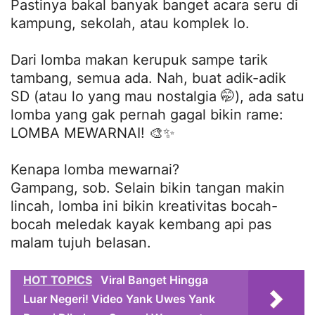
Pastinya bakal banyak banget acara seru di
kampung, sekolah, atau komplek lo.
Dari lomba makan kerupuk sampe tarik
tambang, semua ada. Nah, buat adik-adik
SD (atau lo yang mau nostalgia 🤭), ada satu
lomba yang gak pernah gagal bikin rame:
LOMBA MEWARNAI! 🎨✨
Kenapa lomba mewarnai?
Gampang, sob. Selain bikin tangan makin
lincah, lomba ini bikin kreativitas bocah-
bocah meledak kayak kembang api pas
malam tujuh belasan.
HOT TOPICS
Viral Banget Hingga
Luar Negeri! Video Yank Uwes Yank