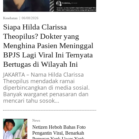
Kesehatan
06/08/2026
Siapa Hilda Clarissa
Theopilus? Dokter yang
Menghina Pasien Meninggal
BPJS Lagi Viral Ini Ternyata
Bertugas di Wilayah Ini
JAKARTA – Nama Hilda Clarissa
Theopilus mendadak ramai
diperbincangkan di media sosial.
Banyak warganet penasaran dan
mencari tahu sosok...
News
Netizen Heboh Bahas Foto
Pengantin Viral, Benarkah
Pemeran Yank Uwes Yank