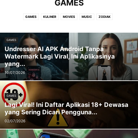
GAMES
GAMES
KULINER
MOVIES
MUSIC
ZODIAK
GAMES
Undresser AI APK Android Tanpa
Watermark Lagi Viral, Ini Aplikasinya
yang...
10/07/2026
GAMES
Lagi Viral! Ini Daftar Aplikasi 18+ Dewasa
yang Sering Dicari Pengguna...
02/07/2026