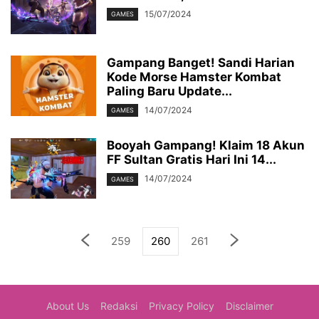
15/07/2024
GAMES
Gampang Banget! Sandi Harian
Kode Morse Hamster Kombat
Paling Baru Update...
14/07/2024
GAMES
Booyah Gampang! Klaim 18 Akun
FF Sultan Gratis Hari Ini 14...
14/07/2024
GAMES
259
260
261
About Us
Redaksi
Privacy Policy
Disclaimer