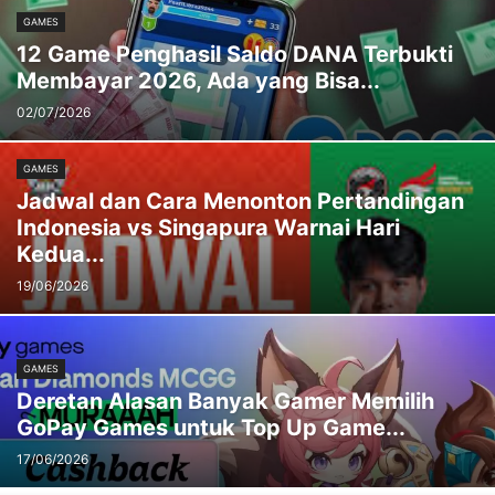
GAMES
12 Game Penghasil Saldo DANA Terbukti
Membayar 2026, Ada yang Bisa...
02/07/2026
GAMES
Jadwal dan Cara Menonton Pertandingan
Indonesia vs Singapura Warnai Hari
Kedua...
19/06/2026
GAMES
Deretan Alasan Banyak Gamer Memilih
GoPay Games untuk Top Up Game...
17/06/2026