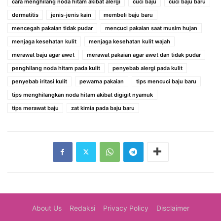
cara menghilang noda hitam akibat alergi
cuci baju
cuci baju baru
dermatitis
jenis-jenis kain
membeli baju baru
mencegah pakaian tidak pudar
mencuci pakaian saat musim hujan
menjaga kesehatan kulit
menjaga kesehatan kulit wajah
merawat baju agar awet
merawat pakaian agar awet dan tidak pudar
penghilang noda hitam pada kulit
penyebab alergi pada kulit
penyebab iritasi kulit
pewarna pakaian
tips mencuci baju baru
tips menghilangkan noda hitam akibat digigit nyamuk
tips merawat baju
zat kimia pada baju baru
About Us
Redaksi
Privacy Policy
Disclaimer