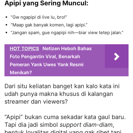
Apipi yang Sering Muncul:
“Gw ngapipi di live lu, bro!”
“Maap gak banyak komen, lagi apipi.”
“Jangan spam, gue ngapipi nih—biar view tetep jalan.”
HOT TOPICS
Netizen Heboh Bahas
Foto Pengantin Viral, Benarkah
Pemeran Yank Uwes Yank Resmi
Menikah?
Dari situ keliatan banget kan kalo kata ini
udah punya makna khusus di kalangan
streamer dan viewers?
“Apipi” bukan cuma sekadar kata gaul baru.
Tapi dia jadi simbol
support diam-diam
,
bentuk loyalitas digital yang gak ribet tapi