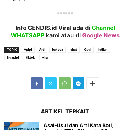
------
Info GENDIS.id Viral ada di
Channel
WHATSAPP
kami atau
di
Google News
TOPIK
Apipi
Arti
bahasa
chat
Gaul
istilah
Ngapipi
tiktok
viral
ARTIKEL TERKAIT
Asal-Usul dan Arti Kata Boti,