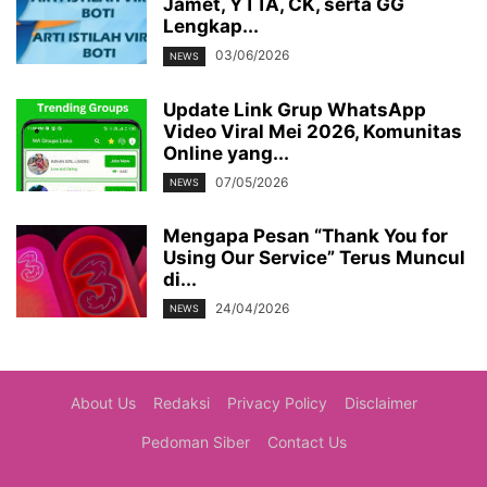
Jamet, YTTA, CK, serta GG
Lengkap...
03/06/2026
NEWS
Update Link Grup WhatsApp
Video Viral Mei 2026, Komunitas
Online yang...
07/05/2026
NEWS
Mengapa Pesan “Thank You for
Using Our Service” Terus Muncul
di...
24/04/2026
NEWS
About Us
Redaksi
Privacy Policy
Disclaimer
Pedoman Siber
Contact Us