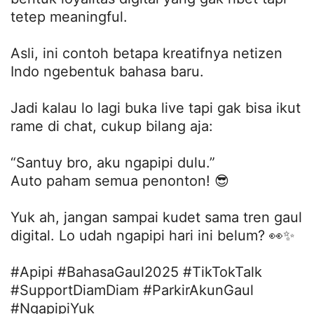
tetep meaningful.
Asli, ini contoh betapa kreatifnya netizen
Indo ngebentuk bahasa baru.
Jadi kalau lo lagi buka live tapi gak bisa ikut
rame di chat, cukup bilang aja:
“Santuy bro, aku ngapipi dulu.”
Auto paham semua penonton! 😎
Yuk ah, jangan sampai kudet sama tren gaul
digital. Lo udah ngapipi hari ini belum? 👀✨
#Apipi #BahasaGaul2025 #TikTokTalk
#SupportDiamDiam #ParkirAkunGaul
#NgapipiYuk