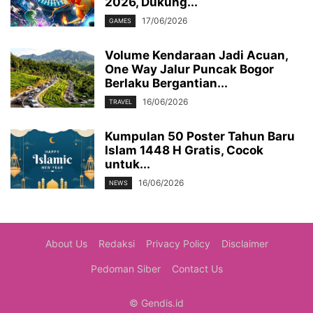
2026, Dukung...
17/06/2026
GAMES
Volume Kendaraan Jadi Acuan,
One Way Jalur Puncak Bogor
Berlaku Bergantian...
16/06/2026
TRAVEL
Kumpulan 50 Poster Tahun Baru
Islam 1448 H Gratis, Cocok
untuk...
16/06/2026
NEWS
About Us
Redaksi
Privacy Policy
Disclaimer
Pedoman Siber
Contact Us
© Gendis.id