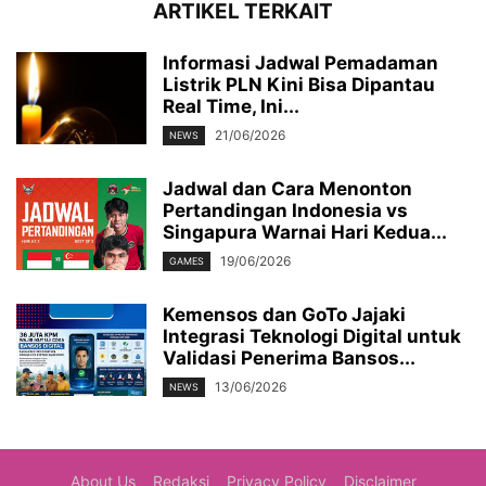
ARTIKEL TERKAIT
Informasi Jadwal Pemadaman
Listrik PLN Kini Bisa Dipantau
Real Time, Ini...
21/06/2026
NEWS
Jadwal dan Cara Menonton
Pertandingan Indonesia vs
Singapura Warnai Hari Kedua...
19/06/2026
GAMES
Kemensos dan GoTo Jajaki
Integrasi Teknologi Digital untuk
Validasi Penerima Bansos...
13/06/2026
NEWS
About Us
Redaksi
Privacy Policy
Disclaimer