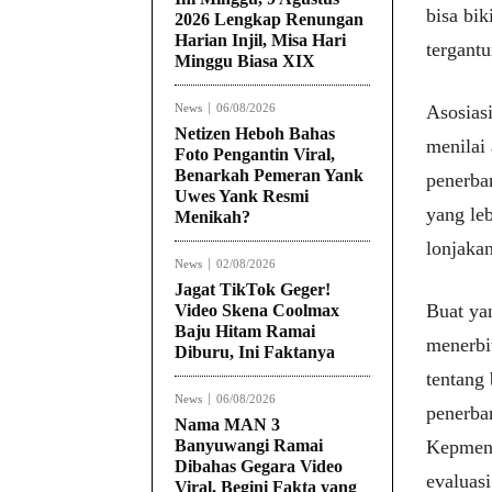
bisa bik
2026 Lengkap Renungan
Harian Injil, Misa Hari
tergantu
Minggu Biasa XIX
News
06/08/2026
Asosias
Netizen Heboh Bahas
menilai 
Foto Pengantin Viral,
Benarkah Pemeran Yank
penerba
Uwes Yank Resmi
yang leb
Menikah?
lonjakan
News
02/08/2026
Jagat TikTok Geger!
Buat ya
Video Skena Coolmax
Baju Hitam Ramai
menerbi
Diburu, Ini Faktanya
tentang
News
06/08/2026
penerba
Nama MAN 3
Banyuwangi Ramai
Kepmen 
Dibahas Gegara Video
evaluasi
Viral, Begini Fakta yang