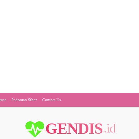
imer
Pedoman Siber
Contact Us
GENDIS
.id