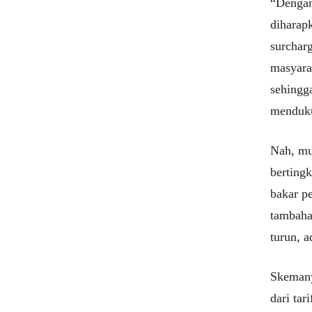
“Dengan 
diharap
surchar
masyara
sehingg
menduku
Nah, mu
bertingk
bakar pe
tambahan
turun, a
Skemany
dari tar