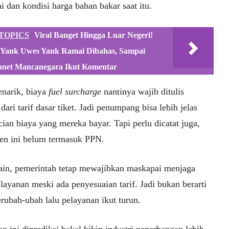
 dan kondisi harga bahan bakar saat itu.
TOPICS
Viral Banget Hingga Luar Negeri!
 Yank Uwes Yank Ramai Dibahas, Sampai
net Mancanegara Ikut Komentar
narik, biaya
fuel surcharge
nantinya wajib ditulis
 dari tarif dasar tiket. Jadi penumpang bisa lebih jelas
ncian biaya yang mereka bayar. Tapi perlu dicatat juga,
n ini belum termasuk PPN.
 lain, pemerintah tetap mewajibkan maskapai menjaga
 layanan meski ada penyesuaian tarif. Jadi bukan berarti
rubah-ubah lalu pelayanan ikut turun.
n ini diprediksi bakal bikin industri penerbangan lebih