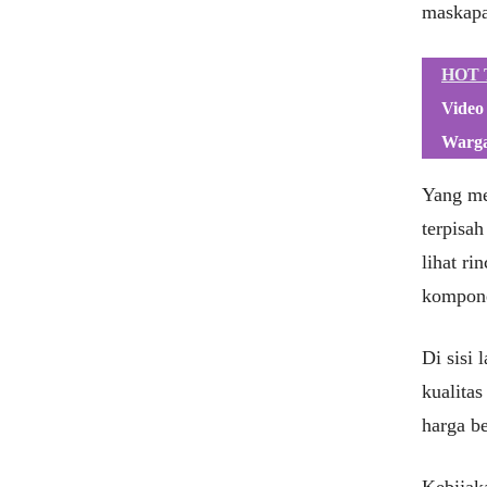
maskapai
HOT 
Video
Warga
Yang me
terpisah
lihat ri
kompone
Di sisi
kualitas
harga be
Kebijaka