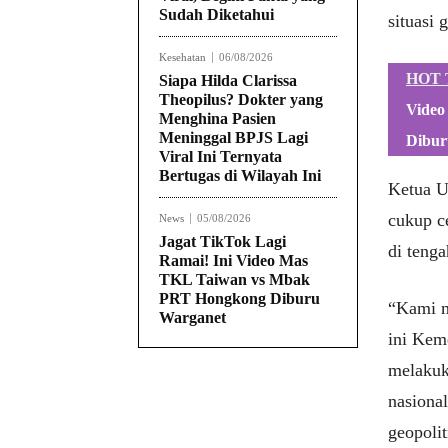
Sudah Diketahui
situasi 
Kesehatan
06/08/2026
HOT 
Siapa Hilda Clarissa
Theopilus? Dokter yang
Video
Menghina Pasien
Meninggal BPJS Lagi
Dibur
Viral Ini Ternyata
Bertugas di Wilayah Ini
Ketua U
cukup ce
News
05/08/2026
Jagat TikTok Lagi
di teng
Ramai! Ini Video Mas
TKL Taiwan vs Mbak
PRT Hongkong Diburu
“Kami m
Warganet
ini Kem
melakuk
nasiona
geopolit