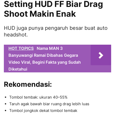
Setting HUD FF Biar Drag
Shoot Makin Enak
HUD juga punya pengaruh besar buat auto
headshot.
HOT TOPICS
Nama MAN 3
Banyuwangi Ramai Dibahas Gegara
Video Viral, Begini Fakta yang Sudah
Diketahui
Rekomendasi:
Tombol tembak: ukuran 40–55%
Taruh agak bawah biar ruang drag lebih luas
Tombol jongkok dekat tombol tembak