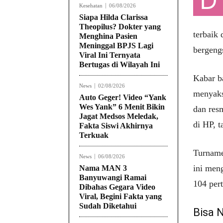
Kesehatan
06/08/2026
Siapa Hilda Clarissa
Theopilus? Dokter yang
terbaik 
Menghina Pasien
Meninggal BPJS Lagi
bergengs
Viral Ini Ternyata
Bertugas di Wilayah Ini
Kabar b
News
02/08/2026
menyaks
Auto Geger! Video “Yank
Wes Yank” 6 Menit Bikin
dan resm
Jagat Medsos Meledak,
di HP, t
Fakta Siswi Akhirnya
Terkuak
Turname
News
06/08/2026
ini men
Nama MAN 3
Banyuwangi Ramai
104 per
Dibahas Gegara Video
Viral, Begini Fakta yang
Sudah Diketahui
Bisa 