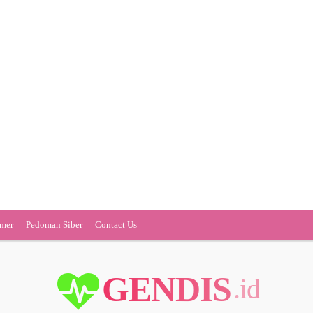
imer
Pedoman Siber
Contact Us
GENDIS
.id