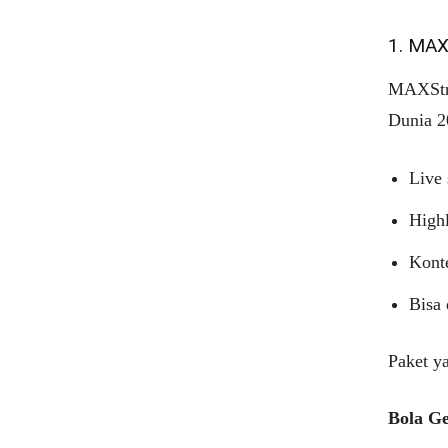
1. MA
MAXStre
Dunia 20
Live 
Highl
Konte
Bisa 
Paket ya
Bola G