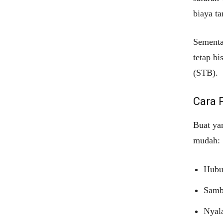
biaya t
Sementa
tetap b
(STB).
Cara 
Buat ya
mudah:
Hubu
Samb
Nyal