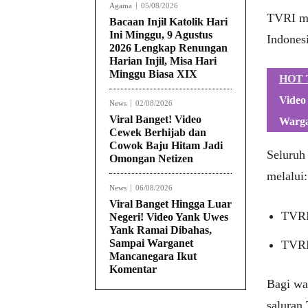
Agama
05/08/2026
TVRI me
Bacaan Injil Katolik Hari
Ini Minggu, 9 Agustus
Indonesi
2026 Lengkap Renungan
Harian Injil, Misa Hari
Minggu Biasa XIX
HOT 
Video
News
02/08/2026
Viral Banget! Video
Warga
Cewek Berhijab dan
Cowok Baju Hitam Jadi
Seluruh 
Omongan Netizen
melalui:
News
06/08/2026
Viral Banget Hingga Luar
TVRI
Negeri! Video Yank Uwes
Yank Ramai Dibahas,
Sampai Warganet
TVRI
Mancanegara Ikut
Komentar
Bagi wa
saluran