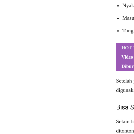
Nyal
Masu
Tungg
HOT 
Video
Dibur
Setelah
digunak
Bisa 
Selain l
ditonton