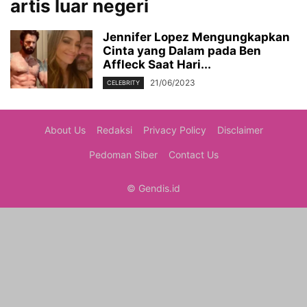
artis luar negeri
Jennifer Lopez Mengungkapkan
Cinta yang Dalam pada Ben
Affleck Saat Hari...
21/06/2023
CELEBRITY
About Us
Redaksi
Privacy Policy
Disclaimer
Pedoman Siber
Contact Us
© Gendis.id