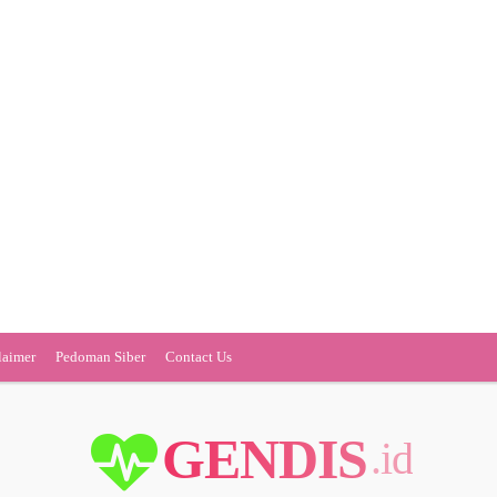
laimer
Pedoman Siber
Contact Us
GENDIS
.id