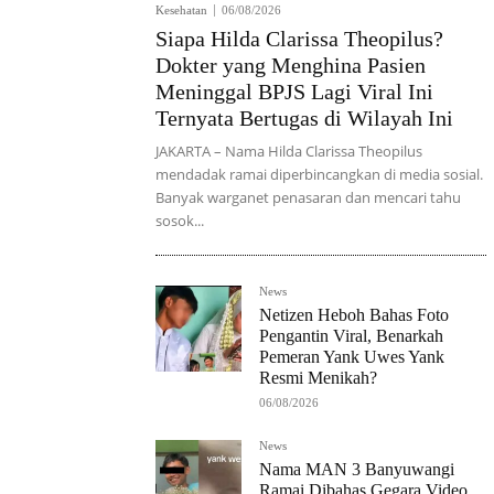
Kesehatan
06/08/2026
Siapa Hilda Clarissa Theopilus?
Dokter yang Menghina Pasien
Meninggal BPJS Lagi Viral Ini
Ternyata Bertugas di Wilayah Ini
JAKARTA – Nama Hilda Clarissa Theopilus
mendadak ramai diperbincangkan di media sosial.
Banyak warganet penasaran dan mencari tahu
sosok...
News
Netizen Heboh Bahas Foto
Pengantin Viral, Benarkah
Pemeran Yank Uwes Yank
Resmi Menikah?
06/08/2026
News
Nama MAN 3 Banyuwangi
Ramai Dibahas Gegara Video