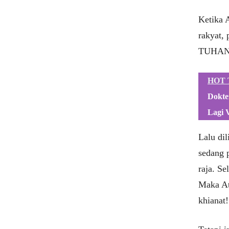
Ketika 
rakyat,
TUHAN
HOT 
Dokte
Lagi V
Lalu dil
sedang 
raja. Se
Maka At
khianat!