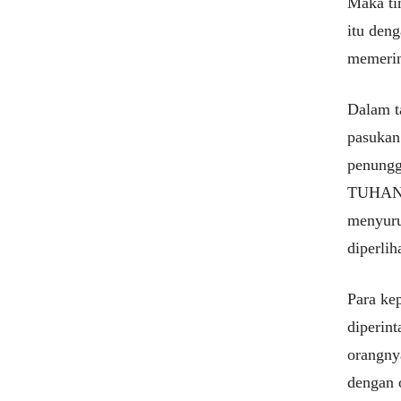
Maka ti
itu den
memerin
Dalam t
pasukan 
penungg
TUHAN. 
menyur
diperlih
Para kep
diperin
orangny
dengan 