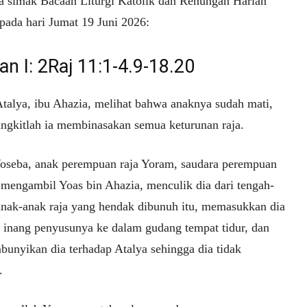
ta simak Bacaan Liturgi Katolik dan Renungan Harian
 pada hari Jumat 19 Juni 2026:
n I: 2Raj 11:1-4.9-18.20
Atalya, ibu Ahazia, melihat bahwa anaknya sudah mati,
ngkitlah ia membinasakan semua keturunan raja.
Yoseba, anak perempuan raja Yoram, saudara perempuan
 mengambil Yoas bin Ahazia, menculik dia dari tengah-
anak-anak raja yang hendak dibunuh itu, memasukkan dia
 inang penyusunya ke dalam gudang tempat tidur, dan
unyikan dia terhadap Atalya sehingga dia tidak
.