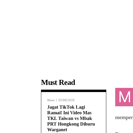
Must Read
M
News
05/08/2026
Jagat TikTok Lagi
Ramai! Ini Video Mas
memperk
TKL Taiwan vs Mbak
PRT Hongkong Diburu
Warganet