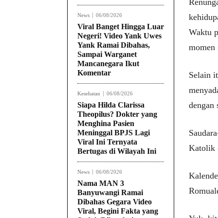
Renunga
News
06/08/2026
kehidup
Viral Banget Hingga Luar
Waktu p
Negeri! Video Yank Uwes
Yank Ramai Dibahas,
momen s
Sampai Warganet
Mancanegara Ikut
Komentar
Selain 
menyada
Kesehatan
06/08/2026
dengan 
Siapa Hilda Clarissa
Theopilus? Dokter yang
Menghina Pasien
Saudara-
Meninggal BPJS Lagi
Viral Ini Ternyata
Katolik
Bertugas di Wilayah Ini
News
06/08/2026
Kalender
Nama MAN 3
Romuald
Banyuwangi Ramai
Dibahas Gegara Video
Viral, Begini Fakta yang