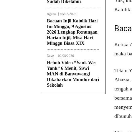
Yuk, ki
Sudah Diketahui
Katolik
Agama
05/08/2026
Bacaan Injil Katolik Hari
Ini Minggu, 9 Agustus
Bacaa
2026 Lengkap Renungan
Harian Injil, Misa Hari
Minggu Biasa XIX
Ketika 
maka ba
News
02/08/2026
Heboh Video “Yank Wes
Yank” 6 Menit, Siswi
Tetapi 
MAN di Banyuwangi
Ahazia,
Dikabarkan Mundur dari
Sekolah
tengah 
bersama
menyemb
dibunuh