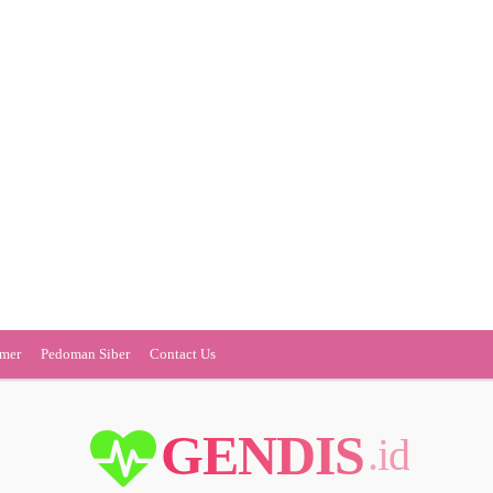
imer
Pedoman Siber
Contact Us
GENDIS
.id