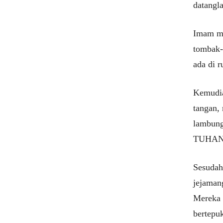
datangl
Imam me
tombak-
ada di
Kemudia
tangan,
lambung
TUHAN u
Sesudah
jejaman
Mereka 
bertepu