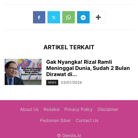
ARTIKEL TERKAIT
Gak Nyangka! Rizal Ramli
Meninggal Dunia, Sudah 2 Bulan
Dirawat di...
03/01/2024
NEWS
About Us
Redaksi
Privacy Policy
Disclaimer
Pedoman Siber
Contact Us
© Gendis.id