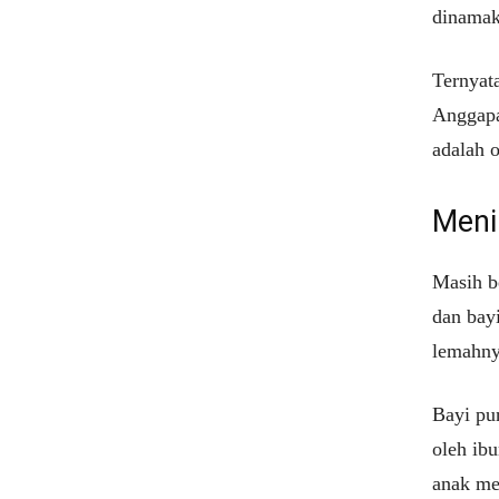
dinama
Ternyat
Anggapa
adalah 
Meni
Masih b
dan bay
lemahnya
Bayi pu
oleh ib
anak men