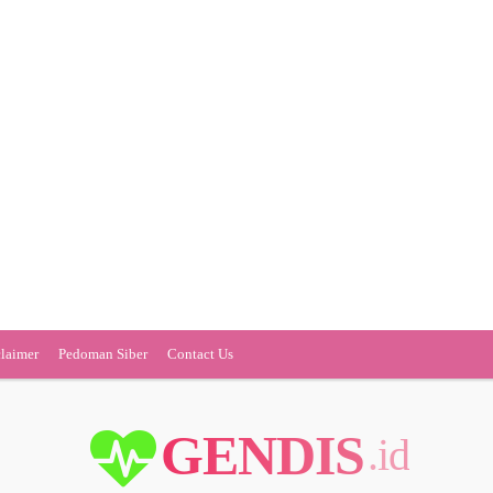
claimer
Pedoman Siber
Contact Us
GENDIS
.id