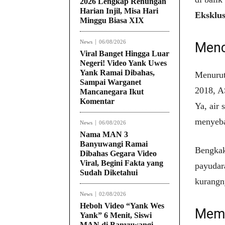
2026 Lengkap Renungan
Harian Injil, Misa Hari
Eksklus
Minggu Biasa XIX
News
06/08/2026
Menc
Viral Banget Hingga Luar
Negeri! Video Yank Uwes
Yank Ramai Dibahas,
Menurut
Sampai Warganet
2018, A
Mancanegara Ikut
Komentar
Ya, air 
menyeba
News
06/08/2026
Nama MAN 3
Banyuwangi Ramai
Bengkak
Dibahas Gegara Video
Viral, Begini Fakta yang
payudar
Sudah Diketahui
kurangn
News
02/08/2026
Heboh Video “Yank Wes
Memb
Yank” 6 Menit, Siswi
MAN di Banyuwangi