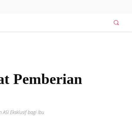
at Pemberian
SI Eksklusif bagi Ibu
Bagikan