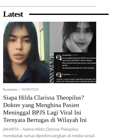
Latest
Kesehatan
06/08/2026
Siapa Hilda Clarissa Theopilus?
Dokter yang Menghina Pasien
Meninggal BPJS Lagi Viral Ini
Ternyata Bertugas di Wilayah Ini
JAKARTA – Nama Hilda Clarissa Theopilus
mendadak ramai diperbincangkan di media sosial.