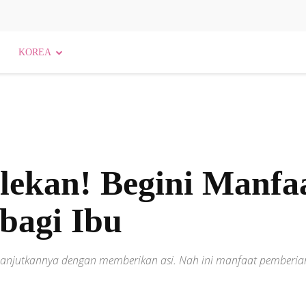
KOREA
lekan! Begini Manfa
 bagi Ibu
anjutkannya dengan memberikan asi. Nah ini manfaat pemberian A