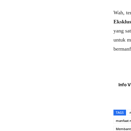
Wah, te
Eksklus
yang sat
untuk m
bermanf
Info 
TAGS
manfaat m
Membantu