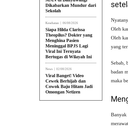
sete
Dikabarkan Mundur dari
Sekolah
Nyatany
Kesehatan
06/08/2026
Oleh ka
Siapa Hilda Clarissa
Theopilus? Dokter yang
Oleh ka
Menghina Pasien
Meninggal BPJS Lagi
yang te
Viral Ini Ternyata
Bertugas di Wilayah Ini
Sebab, 
News
02/08/2026
badan m
Viral Banget! Video
maka ber
Cewek Berhijab dan
Cowok Baju Hitam Jadi
Omongan Netizen
Meng
Banyak 
merawat 