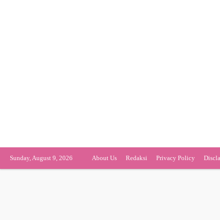
Sunday, August 9, 2026
About Us
Redaksi
Privacy Policy
Discl