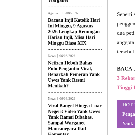
Warganet
Agama
05/08/2026
Seperti 
Bacaan Injil Katolik Hari
penggem
Ini Minggu, 9 Agustus
2026 Lengkap Renungan
dua peti
Harian Injil, Misa Hari
anggota
Minggu Biasa XIX
tersebut
News
06/08/2026
Netizen Heboh Bahas
BACA 
Foto Pengantin Viral,
Benarkah Pemeran Yank
3 Reko
Uwes Yank Resmi
Menikah?
Tinggi 
News
06/08/2026
HOT 
Viral Banget Hingga Luar
Negeri! Video Yank Uwes
Penga
Yank Ramai Dibahas,
Sampai Warganet
Yank 
Mancanegara Ikut
Komentar