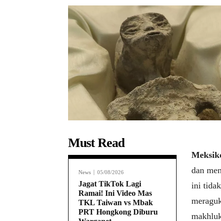
Must Read
Meksik
dan men
News
05/08/2026
Jagat TikTok Lagi
ini tid
Ramai! Ini Video Mas
meraguk
TKL Taiwan vs Mbak
PRT Hongkong Diburu
makhluk