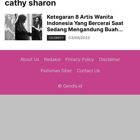
cathy sharon
Ketegaran 8 Artis Wanita
Indonesia Yang Bercerai Saat
Sedang Mengandung Buah...
03/06/2023
CELEBRITY
About Us
Redaksi
Privacy Policy
Disclaimer
Pedoman Siber
Contact Us
© Gendis.id