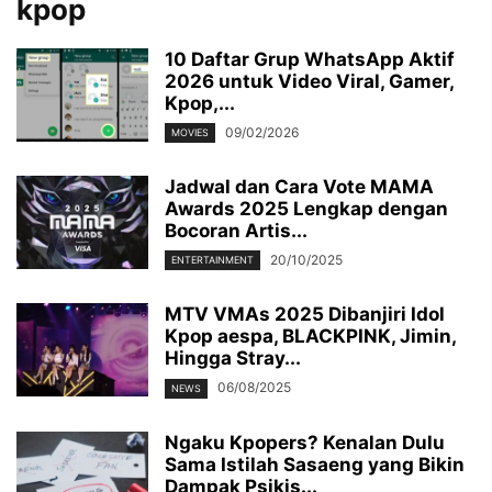
kpop
10 Daftar Grup WhatsApp Aktif
2026 untuk Video Viral, Gamer,
Kpop,...
09/02/2026
MOVIES
Jadwal dan Cara Vote MAMA
Awards 2025 Lengkap dengan
Bocoran Artis...
20/10/2025
ENTERTAINMENT
MTV VMAs 2025 Dibanjiri Idol
Kpop aespa, BLACKPINK, Jimin,
Hingga Stray...
06/08/2025
NEWS
Ngaku Kpopers? Kenalan Dulu
Sama Istilah Sasaeng yang Bikin
Dampak Psikis...