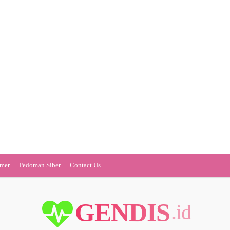
imer
Pedoman Siber
Contact Us
GENDIS
.id