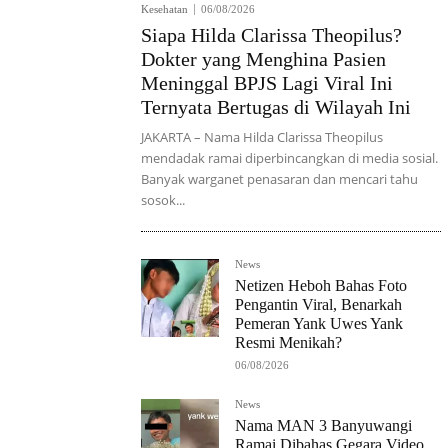
Kesehatan
06/08/2026
Siapa Hilda Clarissa Theopilus?
Dokter yang Menghina Pasien
Meninggal BPJS Lagi Viral Ini
Ternyata Bertugas di Wilayah Ini
JAKARTA – Nama Hilda Clarissa Theopilus
mendadak ramai diperbincangkan di media sosial.
Banyak warganet penasaran dan mencari tahu
sosok...
News
Netizen Heboh Bahas Foto
Pengantin Viral, Benarkah
Pemeran Yank Uwes Yank
Resmi Menikah?
06/08/2026
News
Nama MAN 3 Banyuwangi
Ramai Dibahas Gegara Video