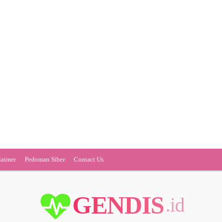
laimer
Pedoman Siber
Contact Us
GENDIS
.id