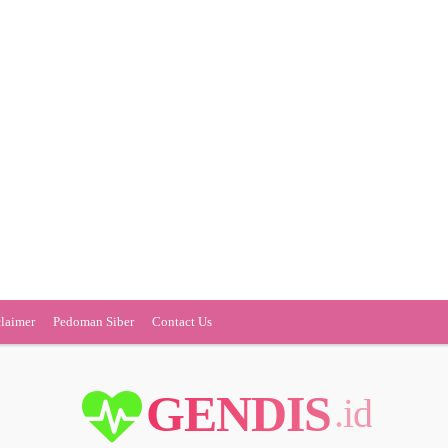
claimer
Pedoman Siber
Contact Us
GENDIS
.id