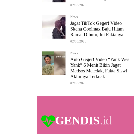
02/08/2026
News
Jagat TikTok Geger! Video
Skena Coolmax Baju Hitam
Ramai Diburu, Ini Faktanya
02/08/2026
News
Auto Geger! Video “Yank Wes
Yank” 6 Menit Bikin Jagat
Medsos Meledak, Fakta Siswi
Akhirnya Terkuak
02/08/2026
GENDIS
.id