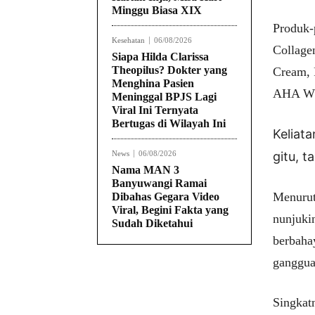
Minggu Biasa XIX
Produk-
Kesehatan
06/08/2026
Collage
Siapa Hilda Clarissa
Theopilus? Dokter yang
Cream, 
Menghina Pasien
AHA Wh
Meninggal BPJS Lagi
Viral Ini Ternyata
Bertugas di Wilayah Ini
Keliata
News
06/08/2026
gitu, 
Nama MAN 3
Banyuwangi Ramai
Menurut
Dibahas Gegara Video
Viral, Begini Fakta yang
nunjuki
Sudah Diketahui
berbahay
ganggua
Singkat