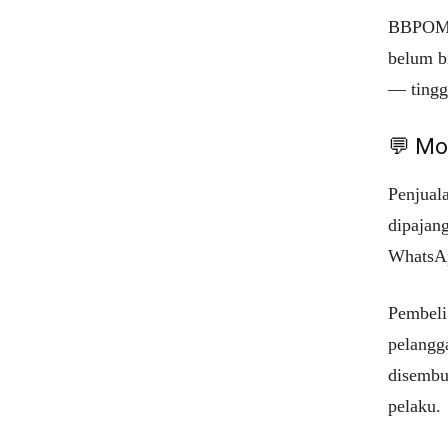
BBPOM bi
belum b
— tingga
💬 Mo
Penjual
dipajang
WhatsA
Pembeli
pelangg
disembu
pelaku.