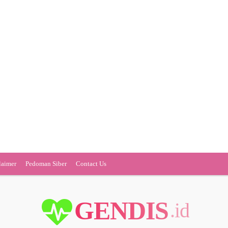
laimer
Pedoman Siber
Contact Us
GENDIS
.id