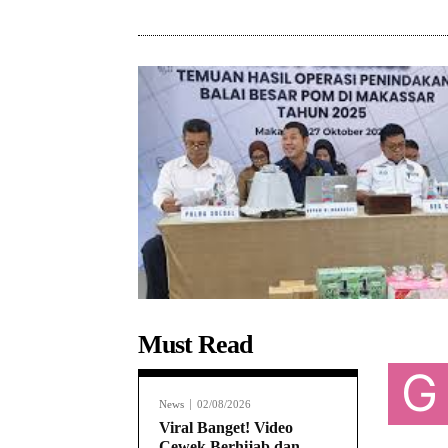
Must Read
G
News
02/08/2026
Viral Banget! Video
Cewek Berhijab dan