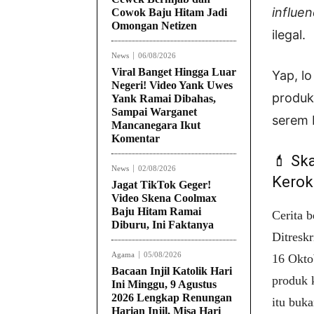
influe
Cowok Baju Hitam Jadi
Omongan Netizen
ilegal
.
News
06/08/2026
Viral Banget Hingga Luar
Yap, l
Negeri! Video Yank Uwes
produk
Yank Ramai Dibahas,
Sampai Warganet
serem 
Mancanegara Ikut
Komentar
💄 Ska
News
02/08/2026
Kerok
Jagat TikTok Geger!
Video Skena Coolmax
Baju Hitam Ramai
Cerita 
Diburu, Ini Faktanya
Ditresk
Agama
05/08/2026
16 Okto
Bacaan Injil Katolik Hari
produk k
Ini Minggu, 9 Agustus
2026 Lengkap Renungan
itu buka
Harian Injil, Misa Hari