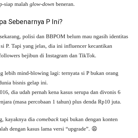
ap-siap malah
glow-down
beneran.
apa Sebenarnya P Ini?
sekarang, polisi dan BBPOM belum mau ngasih identitas
si P. Tapi yang jelas, dia ini influencer kecantikan
followers bejibun di Instagram dan TikTok.
g lebih mind-blowing lagi: ternyata si P bukan orang
dunia bisnis gelap ini.
016, dia udah pernah kena kasus serupa dan divonis 6
enjara (masa percobaan 1 tahun) plus denda Rp10 juta.
g, kayaknya dia
comeback
tapi bukan dengan konten
alah dengan kasus lama versi “upgrade”. 😩