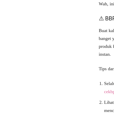
Wah, in
⚠️ BB
Buat ka
banget 
produk 
instan.
Tips da
Selal
cekb
Lihat
menc