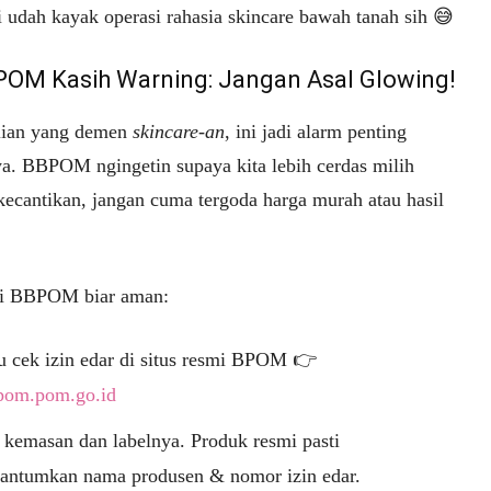
i udah kayak operasi rahasia skincare bawah tanah sih 😅
POM Kasih Warning: Jangan Asal Glowing!
lian yang demen
skincare-an
, ini jadi alarm penting
ya. BBPOM ngingetin supaya kita lebih cerdas milih
kecantikan, jangan cuma tergoda harga murah atau hasil
ri BBPOM biar aman:
u cek izin edar di situs resmi BPOM 👉
pom.pom.go.id
 kemasan dan labelnya. Produk resmi pasti
antumkan nama produsen & nomor izin edar.