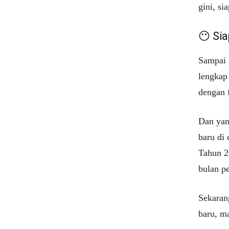
gini, si
😶 Si
Sampai 
lengkap 
dengan 
Dan yan
baru di 
Tahun 2
bulan p
Sekaran
baru, m