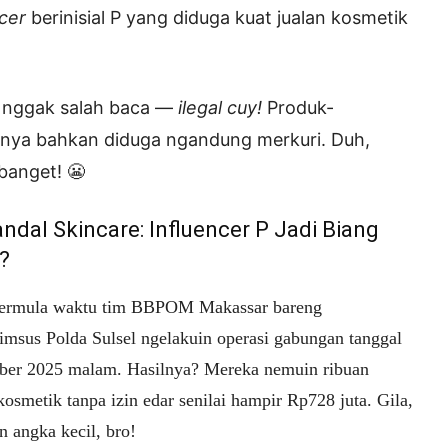
ncer
berinisial
P
yang diduga kuat jualan
kosmetik
o nggak salah baca —
ilegal cuy!
Produk-
nya bahkan diduga ngandung
merkuri
. Duh,
banget! 😬
ndal Skincare: Influencer P Jadi Biang
?
bermula waktu tim BBPOM Makassar bareng
rimsus Polda Sulsel ngelakuin operasi gabungan tanggal
ber 2025 malam. Hasilnya? Mereka nemuin ribuan
osmetik tanpa izin edar senilai hampir Rp728 juta. Gila,
n angka kecil, bro!