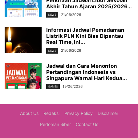
Perkiraan Jadwal Libur Sekolah
Akhir Tahun Ajaran 2025/2026...
21/06/2026
NEWS
Informasi Jadwal Pemadaman
Listrik PLN Kini Bisa Dipantau
Real Time, Ini...
21/06/2026
NEWS
Jadwal dan Cara Menonton
Pertandingan Indonesia vs
Singapura Warnai Hari Kedua...
19/06/2026
GAMES
About Us
Redaksi
Privacy Policy
Disclaimer
Pedoman Siber
Contact Us