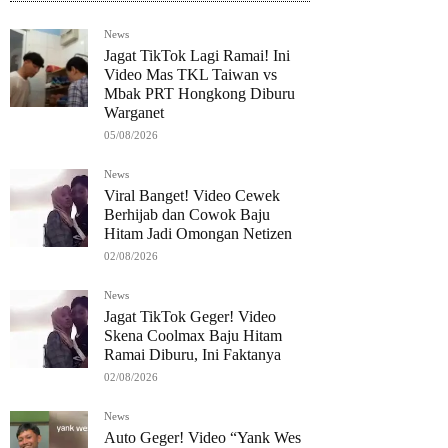
News
Jagat TikTok Lagi Ramai! Ini
Video Mas TKL Taiwan vs
Mbak PRT Hongkong Diburu
Warganet
05/08/2026
News
Viral Banget! Video Cewek
Berhijab dan Cowok Baju
Hitam Jadi Omongan Netizen
02/08/2026
News
Jagat TikTok Geger! Video
Skena Coolmax Baju Hitam
Ramai Diburu, Ini Faktanya
02/08/2026
News
Auto Geger! Video “Yank Wes