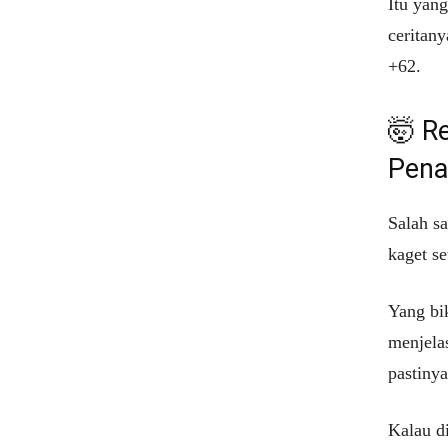
Itu yan
ceritany
+62.
🤯 R
Pena
Salah s
kaget se
Yang bi
menjelas
pastinya
Kalau di