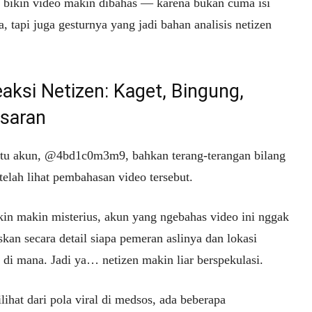
g bikin video makin dibahas — karena bukan cuma isi
a, tapi juga gesturnya yang jadi bahan analisis netizen
eaksi Netizen: Kaget, Bingung,
saran
atu akun, @4bd1c0m3m9, bahkan terang-terangan bilang
telah lihat pembahasan video tersebut.
kin makin misterius, akun yang ngebahas video ini nggak
kan secara detail siapa pemeran aslinya dan lokasi
 di mana. Jadi ya… netizen makin liar berspekulasi.
lihat dari pola viral di medsos, ada beberapa