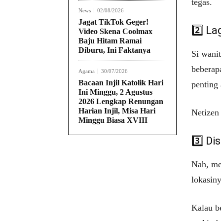
tegas.
News
02/08/2026
Jagat TikTok Geger!
2️⃣ L
Video Skena Coolmax
Baju Hitam Ramai
Diburu, Ini Faktanya
Si wanit
beberap
Agama
30/07/2026
Bacaan Injil Katolik Hari
penting
Ini Minggu, 2 Agustus
2026 Lengkap Renungan
Harian Injil, Misa Hari
Netizen 
Minggu Biasa XVIII
3️⃣ D
Nah, me
lokasin
Kalau b