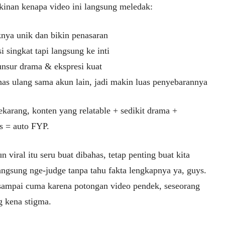
inan kenapa video ini langsung meledak:
nya unik dan bikin penasaran
 singkat tapi langsung ke inti
nsur drama & ekspresi kuat
as ulang sama akun lain, jadi makin luas penyebarannya
ekarang, konten yang relatable + sedikit drama +
us = auto FYP.
 viral itu seru buat dibahas, tetap penting buat kita
angsung nge-judge tanpa tahu fakta lengkapnya ya, guys.
sampai cuma karena potongan video pendek, seseorang
g kena stigma.