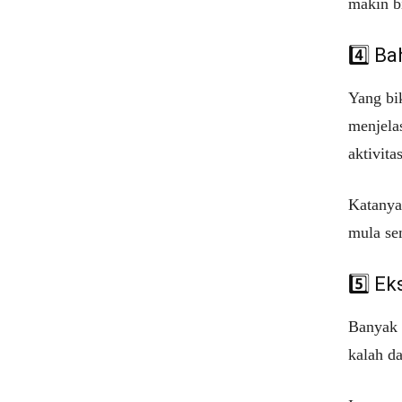
makin b
4️⃣ Ba
Yang bik
menjelas
aktivita
Katanya,
mula se
5️⃣ Ek
Banyak 
kalah d