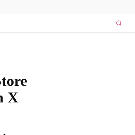
Store
n X
Bagikan