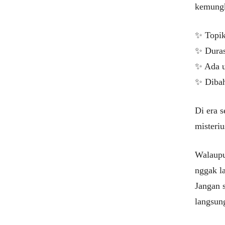
kemungk
✨ Topik
✨ Durasi
✨ Ada u
✨ Dibah
Di era s
misteri
Walaupun
nggak l
Jangan 
langsun