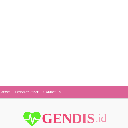
claimer
Pedoman Siber
Contact Us
GENDIS
.id