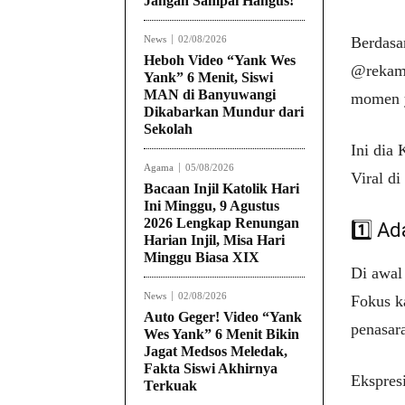
Jangan Sampai Hangus!
News
02/08/2026
Berdasa
Heboh Video “Yank Wes
@rekama
Yank” 6 Menit, Siswi
MAN di Banyuwangi
momen y
Dikabarkan Mundur dari
Sekolah
Ini dia
Agama
05/08/2026
Viral di
Bacaan Injil Katolik Hari
Ini Minggu, 9 Agustus
2026 Lengkap Renungan
1️⃣ A
Harian Injil, Misa Hari
Minggu Biasa XIX
Di awal
News
02/08/2026
Fokus ka
Auto Geger! Video “Yank
penasara
Wes Yank” 6 Menit Bikin
Jagat Medsos Meledak,
Fakta Siswi Akhirnya
Ekspresi
Terkuak