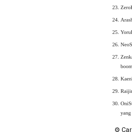
Zero
Arash
Yoru
NeoS
Zenk
boom
KaenT
Raiji
OniSt
yang 
⚙️ Ca