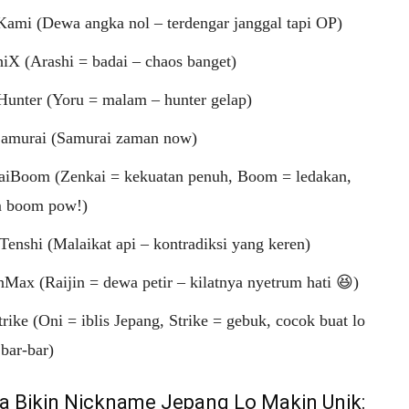
Kami (Dewa angka nol – terdengar janggal tapi OP)
iX (Arashi = badai – chaos banget)
Hunter (Yoru = malam – hunter gelap)
amurai (Samurai zaman now)
aiBoom (Zenkai = kekuatan penuh, Boom = ledakan,
 boom pow!)
enshi (Malaikat api – kontradiksi yang keren)
nMax (Raijin = dewa petir – kilatnya nyetrum hati 😆)
rike (Oni = iblis Jepang, Strike = gebuk, cocok buat lo
bar-bar)
ra Bikin Nickname Jepang Lo Makin Unik: