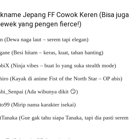
ckname Jepang FF Cowok Keren (Bisa juga
cewek yang pengen fierce!)
n (Dewa naga laut – serem tapi elegan)
ane (Besi hitam – keras, kuat, tahan banting)
biX (Ninja vibes – buat lo yang suka stealth mode)
iro (Kayak di anime Fist of the North Star – OP abis)
shi_Senpai (Ada wibunya dikit 😏)
o99 (Mirip nama karakter isekai)
Tanaka (Gue gak tahu siapa Tanaka, tapi dia pasti serem