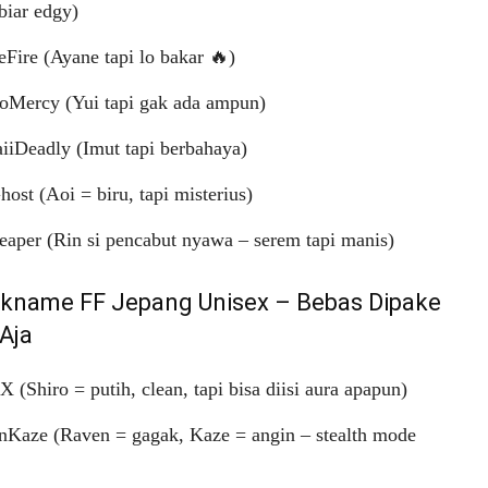
 biar edgy)
Fire (Ayane tapi lo bakar 🔥)
oMercy (Yui tapi gak ada ampun)
iiDeadly (Imut tapi berbahaya)
ost (Aoi = biru, tapi misterius)
aper (Rin si pencabut nyawa – serem tapi manis)
ckname FF Jepang Unisex – Bebas Dipake
Aja
X (Shiro = putih, clean, tapi bisa diisi aura apapun)
nKaze (Raven = gagak, Kaze = angin – stealth mode