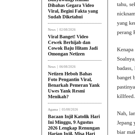
tahu, s
Dibahas Gegara Video
Viral, Begini Fakta yang
nicknam
Sudah Diketahui
yang ker
News
02/08/2026
perang F
Viral Banget! Video
Cewek Berhijab dan
Cowok Baju Hitam Jadi
Kenapa 
Omongan Netizen
Soalnya,
News
06/08/2026
badass,
Netizen Heboh Bahas
banget b
Foto Pengantin Viral,
Benarkah Pemeran Yank
pastiny
Uwes Yank Resmi
killfeed.
Menikah?
Agama
05/08/2026
Nah, la
Bacaan Injil Katolik Hari
Ini Minggu, 9 Agustus
Jepang y
2026 Lengkap Renungan
biar ma
Harian Injil, Misa Hari