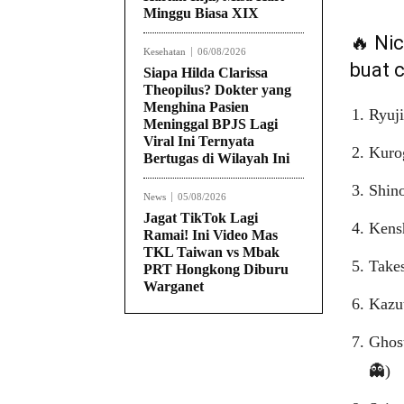
Minggu Biasa XIX
🔥 Ni
Kesehatan
06/08/2026
buat 
Siapa Hilda Clarissa
Theopilus? Dokter yang
Menghina Pasien
Ryuji
Meninggal BPJS Lagi
Viral Ini Ternyata
Kurog
Bertugas di Wilayah Ini
Shino
News
05/08/2026
Jagat TikTok Lagi
Kensh
Ramai! Ini Video Mas
TKL Taiwan vs Mbak
Take
PRT Hongkong Diburu
Warganet
Kazut
Ghost
👻)