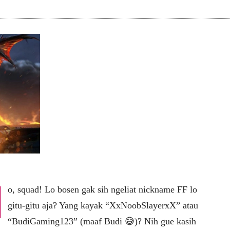
o, squad! Lo bosen gak sih ngeliat nickname FF lo
gitu-gitu aja? Yang kayak “XxNoobSlayerxX” atau
“BudiGaming123” (maaf Budi 😅)? Nih gue kasih