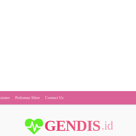
laimer
Pedoman Siber
Contact Us
GENDIS
.id