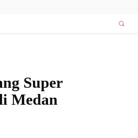
ang Super
di Medan
Bagikan