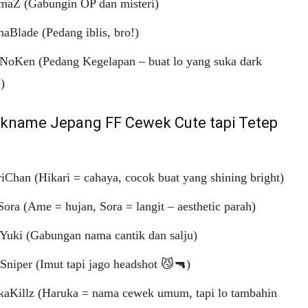
amaZ (Gabungin OP dan misteri)
Blade (Pedang iblis, bro!)
NoKen (Pedang Kegelapan – buat lo yang suka dark
)
ckname Jepang FF Cewek Cute tapi Tetep
iChan (Hikari = cahaya, cocok buat yang shining bright)
ra (Ame = hujan, Sora = langit – aesthetic parah)
Yuki (Gabungan nama cantik dan salju)
niper (Imut tapi jago headshot 😼🔫)
kaKillz (Haruka = nama cewek umum, tapi lo tambahin