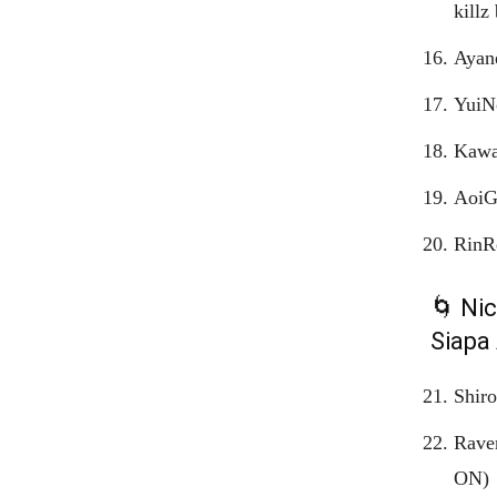
killz
Ayane
YuiN
Kawa
AoiGh
RinRe
🌀 Ni
Siapa 
Shiro
Rave
ON)