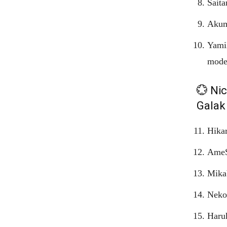
Sait
Akuma
Yami
mode
💮 Ni
Galak
Hikar
AmeSo
Mika
NekoS
Haru