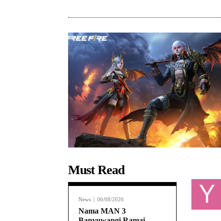
Must Read
Y
News
06/08/2026
Nama MAN 3
Banyuwangi Ramai