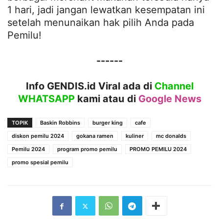
1 hari, jadi jangan lewatkan kesempatan ini
setelah menunaikan hak pilih Anda pada
Pemilu!
------
Info GENDIS.id Viral ada di
Channel
WHATSAPP
kami atau
di
Google News
TOPIK
Baskin Robbins
burger king
cafe
diskon pemilu 2024
gokana ramen
kuliner
mc donalds
Pemilu 2024
program promo pemilu
PROMO PEMILU 2024
promo spesial pemilu