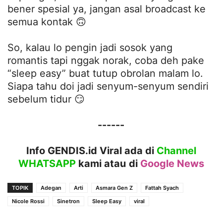
bener spesial ya, jangan asal broadcast ke
semua kontak 🙃
So, kalau lo pengin jadi sosok yang
romantis tapi nggak norak, coba deh pake
“sleep easy” buat tutup obrolan malam lo.
Siapa tahu doi jadi senyum-senyum sendiri
sebelum tidur 😏
------
Info GENDIS.id Viral ada di
Channel
WHATSAPP
kami atau
di
Google News
TOPIK
Adegan
Arti
Asmara Gen Z
Fattah Syach
Nicole Rossi
Sinetron
Sleep Easy
viral