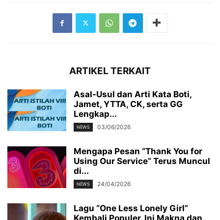
ARTIKEL TERKAIT
Asal-Usul dan Arti Kata Boti,
Jamet, YTTA, CK, serta GG
Lengkap...
03/06/2026
NEWS
Mengapa Pesan “Thank You for
Using Our Service” Terus Muncul
di...
24/04/2026
NEWS
Lagu “One Less Lonely Girl”
Kembali Populer, Ini Makna dan