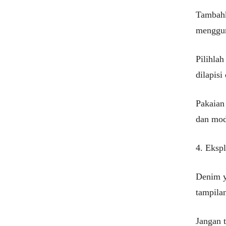
Tambahk
menggun
Pilihlah
dilapisi
Pakaian
dan mod
4. Eksp
Denim y
tampila
Jangan 