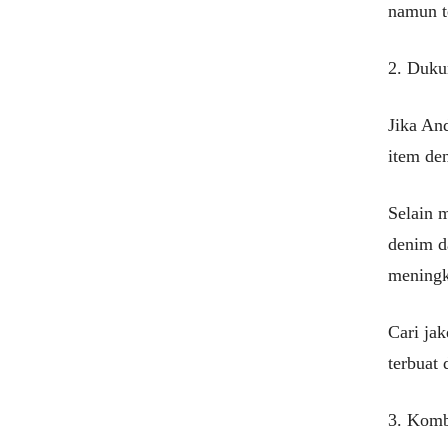
namun t
2. Duku
Jika And
item den
Selain 
denim d
meningk
Cari ja
terbuat
3. Komb