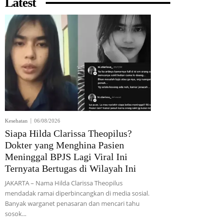
Latest
Kesehatan
06/08/2026
Siapa Hilda Clarissa Theopilus?
Dokter yang Menghina Pasien
Meninggal BPJS Lagi Viral Ini
Ternyata Bertugas di Wilayah Ini
JAKARTA – Nama Hilda Clarissa Theopilus
mendadak ramai diperbincangkan di media sosial.
Banyak warganet penasaran dan mencari tahu
sosok...