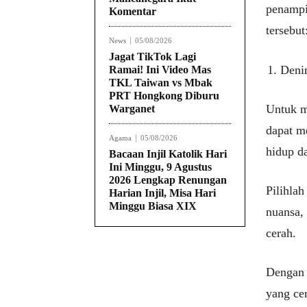
penampi
Komentar
tersebut
News
05/08/2026
Jagat TikTok Lagi
Deni
Ramai! Ini Video Mas
TKL Taiwan vs Mbak
PRT Hongkong Diburu
Untuk m
Warganet
dapat m
Agama
05/08/2026
hidup da
Bacaan Injil Katolik Hari
Ini Minggu, 9 Agustus
2026 Lengkap Renungan
Pilihla
Harian Injil, Misa Hari
Minggu Biasa XIX
nuansa,
cerah.
Dengan 
yang ce