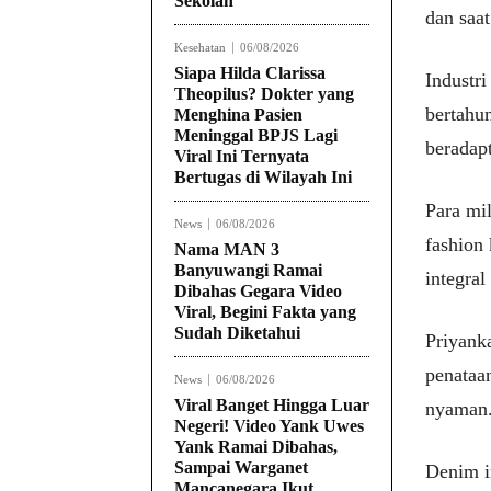
Sekolah
dan saat
Kesehatan
06/08/2026
Siapa Hilda Clarissa
Industr
Theopilus? Dokter yang
bertahu
Menghina Pasien
Meninggal BPJS Lagi
beradap
Viral Ini Ternyata
Bertugas di Wilayah Ini
Para mi
News
06/08/2026
fashion
Nama MAN 3
Banyuwangi Ramai
integral
Dibahas Gegara Video
Viral, Begini Fakta yang
Sudah Diketahui
Priyanka
penataa
News
06/08/2026
Viral Banget Hingga Luar
nyaman
Negeri! Video Yank Uwes
Yank Ramai Dibahas,
Sampai Warganet
Denim i
Mancanegara Ikut