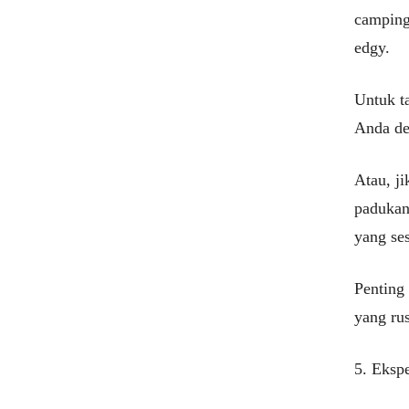
camping
edgy.
Untuk t
Anda den
Atau, j
padukan
yang ses
Penting
yang ru
5. Eksp