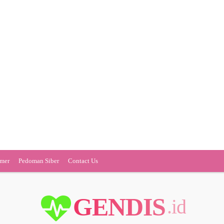
imer
Pedoman Siber
Contact Us
GENDIS
.id