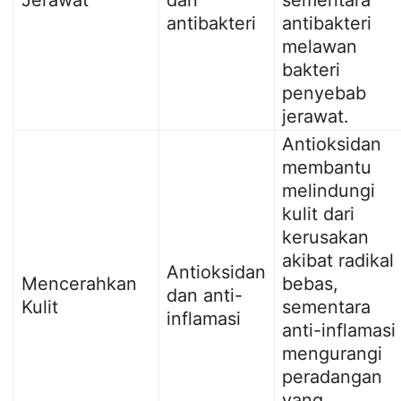
Jerawat
dan
sementara
antibakteri
antibakteri
melawan
bakteri
penyebab
jerawat.
Antioksidan
membantu
melindungi
kulit dari
kerusakan
akibat radikal
Antioksidan
Mencerahkan
bebas,
dan anti-
Kulit
sementara
inflamasi
anti-inflamasi
mengurangi
peradangan
yang