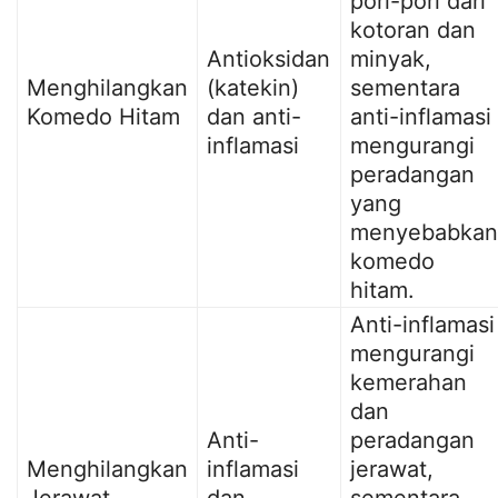
pori-pori dari
kotoran dan
Antioksidan
minyak,
Menghilangkan
(katekin)
sementara
Komedo Hitam
dan anti-
anti-inflamasi
inflamasi
mengurangi
peradangan
yang
menyebabkan
komedo
hitam.
Anti-inflamasi
mengurangi
kemerahan
dan
Anti-
peradangan
Menghilangkan
inflamasi
jerawat,