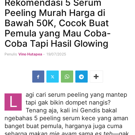
Rekomendasi 5 Serum
Peeling Murah Harga di
Bawah 50K, Cocok Buat
Pemula yang Mau Coba-
Coba Tapi Hasil Glowing
Penulis
Vino Hutapea
-
19/07/2025
agi cari serum peeling yang mantep
L
tapi gak bikin dompet nangis?
Tenang aja, kali ini Gendis bakal
ngebahas 5 peeling serum kece yang aman
banget buat pemula, harganya juga cuma
seharga
makan mie ayam sama es teh
—gak