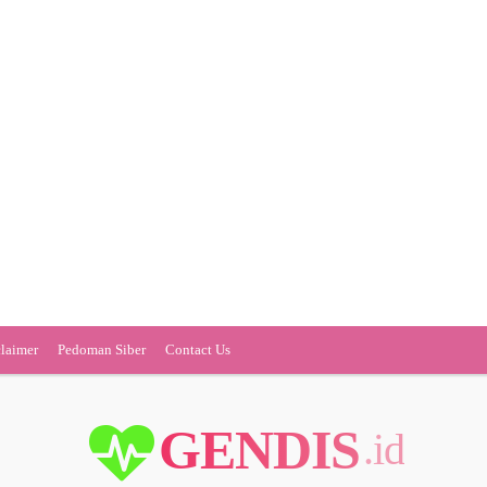
claimer
Pedoman Siber
Contact Us
GENDIS
.id