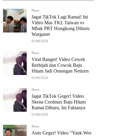
News
Jagat TikTok Lagi Ramai! Ini
Video Mas TKL Taiwan vs
Mbak PRT Hongkong Diburu
Warganet
05/08/2026
News
Viral Banget! Video Cewek
Berhijab dan Cowok Baju
Hitam Jadi Omongan Netizen
02/08/2026
News
Jagat TikTok Geger! Video
Skena Coolmax Baju Hitam
Ramai Diburu, Ini Faktanya
02/08/2026
News
Auto Geger! Video “Yank Wes