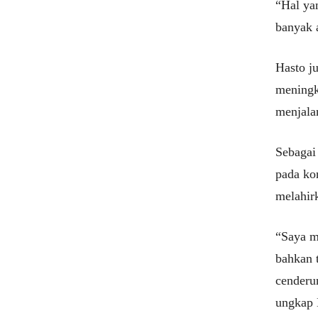
“Hal ya
banyak a
Hasto j
meningk
menjala
Sebagai
pada ko
melahir
“Saya m
bahkan t
cenderu
ungkap 