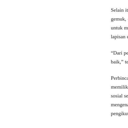
Selain 
gemuk, d
untuk m
lapisan
“Dari pe
baik,” t
Perbinca
memilik
sosial s
mengena
pengiku