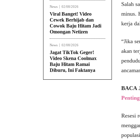
Salah s
News
02/08/2026
minus. 
Viral Banget! Video
Cewek Berhijab dan
kerja d
Cowok Baju Hitam Jadi
Omongan Netizen
“Jika s
News
02/08/2026
akan ter
Jagat TikTok Geger!
Video Skena Coolmax
pendudu
Baju Hitam Ramai
ancaman 
Diburu, Ini Faktanya
BACA 
Pentin
Resesi r
menggam
populas