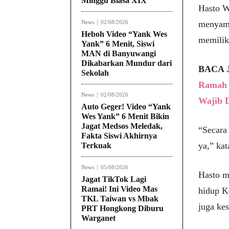
Minggu Biasa XIX
Hasto 
News
02/08/2026
menyamp
Heboh Video “Yank Wes
memilik
Yank” 6 Menit, Siswi
MAN di Banyuwangi
Dikabarkan Mundur dari
BACA 
Sekolah
Ramah A
News
02/08/2026
Wajib 
Auto Geger! Video “Yank
Wes Yank” 6 Menit Bikin
Jagat Medsos Meledak,
“Secara 
Fakta Siswi Akhirnya
ya,” ka
Terkuak
News
05/08/2026
Hasto m
Jagat TikTok Lagi
Ramai! Ini Video Mas
hidup K
TKL Taiwan vs Mbak
juga kes
PRT Hongkong Diburu
Warganet