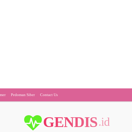
imer
Pedoman Siber
Contact Us
GENDIS
.id