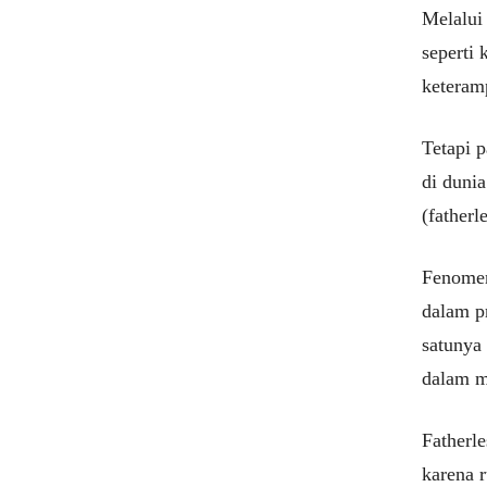
Melalui 
seperti 
keteram
Tetapi 
di duni
(fatherl
Fenomen
dalam p
satunya
dalam m
Fatherl
karena r