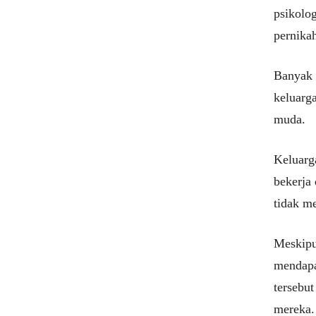
psikolo
pernika
Banyak c
keluarg
muda.
Keluarg
bekerja 
tidak me
Meskipu
mendapa
tersebu
mereka.