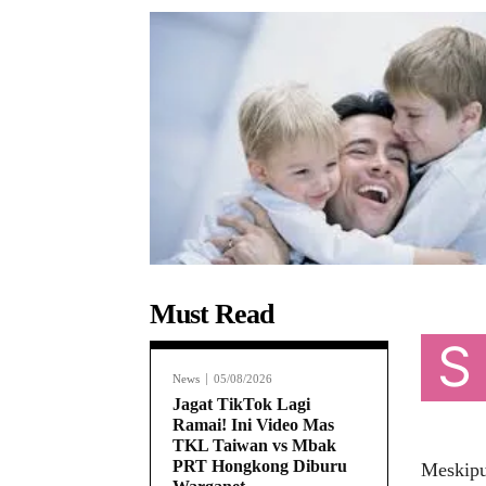
Must Read
S
News
05/08/2026
Jagat TikTok Lagi
Ramai! Ini Video Mas
TKL Taiwan vs Mbak
PRT Hongkong Diburu
Meskipu