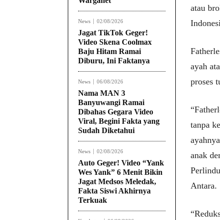
Warganet
atau br
News
02/08/2026
Indonesi
Jagat TikTok Geger!
Video Skena Coolmax
Fatherl
Baju Hitam Ramai
Diburu, Ini Faktanya
ayah at
proses 
News
06/08/2026
Nama MAN 3
Banyuwangi Ramai
“Father
Dibahas Gegara Video
Viral, Begini Fakta yang
tanpa k
Sudah Diketahui
ayahnya
News
02/08/2026
anak de
Auto Geger! Video “Yank
Perlind
Wes Yank” 6 Menit Bikin
Jagat Medsos Meledak,
Antara.
Fakta Siswi Akhirnya
Terkuak
“Reduks