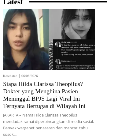
Latest
Kesehatan
06/08/2026
Siapa Hilda Clarissa Theopilus?
Dokter yang Menghina Pasien
Meninggal BPJS Lagi Viral Ini
Ternyata Bertugas di Wilayah Ini
JAKARTA – Nama Hilda Clarissa Theopilus
mendadak ramai diperbincangkan di media sosial.
Banyak warganet penasaran dan mencari tahu
sosok...