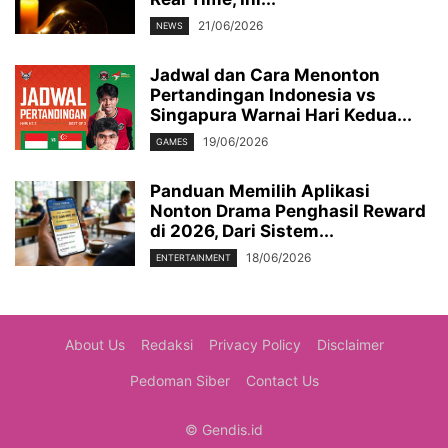
21/06/2026
NEWS
Jadwal dan Cara Menonton
Pertandingan Indonesia vs
Singapura Warnai Hari Kedua...
19/06/2026
GAMES
Panduan Memilih Aplikasi
Nonton Drama Penghasil Reward
di 2026, Dari Sistem...
18/06/2026
ENTERTAINMENT
About Us
Redaksi
Privacy Policy
Disclaimer
Pedoman Siber
Contact Us
© Gendis.id