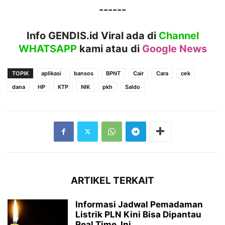
------
Info GENDIS.id Viral ada di
Channel
WHATSAPP
kami atau
di
Google News
TOPIK
aplikasi
bansos
BPNT
Cair
Cara
cek
dana
HP
KTP
NIK
pkh
Saldo
ARTIKEL TERKAIT
Informasi Jadwal Pemadaman
Listrik PLN Kini Bisa Dipantau
Real Time, Ini...