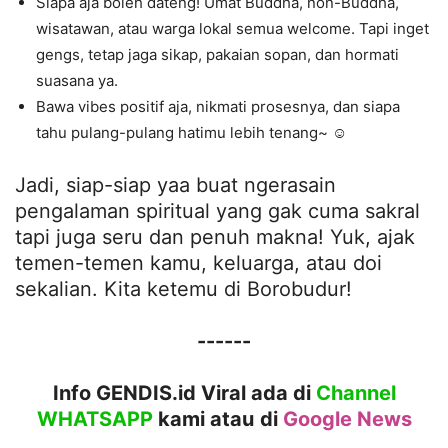
Siapa aja boleh dateng! Umat Buddha, non-Buddha,
wisatawan, atau warga lokal semua welcome. Tapi inget
gengs, tetap jaga sikap, pakaian sopan, dan hormati
suasana ya.
Bawa vibes positif aja, nikmati prosesnya, dan siapa
tahu pulang-pulang hatimu lebih tenang~ ☺️
Jadi, siap-siap yaa buat ngerasain
pengalaman spiritual yang gak cuma sakral
tapi juga seru dan penuh makna! Yuk, ajak
temen-temen kamu, keluarga, atau doi
sekalian. Kita ketemu di Borobudur!
------
Info GENDIS.id Viral ada di
Channel
WHATSAPP
kami atau
di
Google News