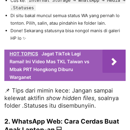
Cus ke:
Internal Storage → WhatsApp → Media →
.Statuses
Di situ bakal muncul semua status WA yang pernah lo
tonton. Pilih, salin, atau pindahin ke folder lain.
Done! Sekarang statusnya bisa nongol manis di galeri
HP lo ✨
HOT TOPICS
Jagat TikTok Lagi
Ramai! Ini Video Mas TKL Taiwan vs
Mbak PRT Hongkong Diburu
Warganet
📌 Tips dari mimin kece: Jangan sampai
kelewat aktifin
show hidden files
, soalnya
folder .Statuses itu disembunyiin.
2. WhatsApp Web: Cara Cerdas Buat
Anak Laptop-an 💻