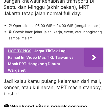
Jangan khawatir kehabisan transport! Di
Sabtu dan Minggu (akhir pekan), MRT
Jakarta tetap jalan normal full day:
⏰ Operasional: 05.00 WIB – 24.00 WIB (tengah malam)
🚆 Cocok buat: jalan-jalan, kerja, event, atau nongkrong
sampai malam
HOT TOPICS
Jagat TikTok Lagi
Ramai! Ini Video Mas TKL Taiwan vs
Mbak PRT Hongkong Diburu
Warganet
Jadi kalau kamu pulang kelamaan dari mall,
konser, atau kulineran, MRT masih standby,
bestie!
🚉 Weekend vibes nggak serame