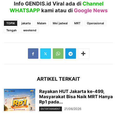
Info GENDIS.id Viral ada di
Channel
WHATSAPP
kami atau
di
Google News
TOPIK
jakarta
Malam
Mei jadwal
MRT
Operasional
Tengah
weekend
ARTIKEL TERKAIT
Rayakan HUT Jakarta ke-499,
Masyarakat Bisa Naik MRT Hanya
Rp1 pada...
21/06/2026
ENTERTAINMENT