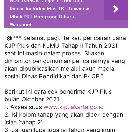
HOT TOPICS
Jagat TikTok Lagi
Ramai! Ini Video Mas TKL Taiwan vs
Mbak PRT Hongkong Diburu
Warganet
“@*** Selamat pagi. Terkait pencairan dana
KJP Plus dan KJMU Tahap II Tahun 2021
saat ini masih dalam proses. Silakan
dimonitor pengumuman pencairannya yang
akan dipublikasikan melalui akun media
sosial Dinas Pendidikan dan P4OP.”
Berikut ini cara cek penerima KJP Plus
bulan Oktober 2021.
1. Akses situs
www.kjp.jakarta.go.id
2. Isi kolom tahap yang akan dicek dengan
isian ‘tahap 2’.
3. Jangan lupa juga isi tahun yang ingin