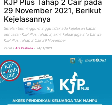
KJP Plus Tahap 2 Cair pada
29 November 2021, Berikut
Kejelasannya
Setelah berminggu-minggu tidak ada kejelasan kapan
pencairan KJP Plus Tahap 2, akhir keluar juga info bahwa
KJP Plus Tahap 2 Cair 29 November
Penulis
Ani Paskalia
-
24/11/2021