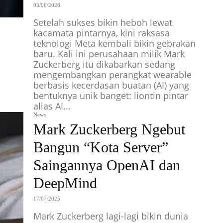
03/06/2026
Setelah sukses bikin heboh lewat
kacamata pintarnya, kini raksasa
teknologi Meta kembali bikin gebrakan
baru. Kali ini perusahaan milik Mark
Zuckerberg itu dikabarkan sedang
mengembangkan perangkat wearable
berbasis kecerdasan buatan (AI) yang
bentuknya unik banget: liontin pintar
alias AI...
News
Mark Zuckerberg Ngebut
Bangun “Kota Server”
Saingannya OpenAI dan
DeepMind
17/07/2025
Mark Zuckerberg lagi-lagi bikin dunia