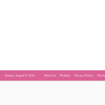
Sunday, August 9, 2026
About Us
Redaksi
Privacy Policy
Discl