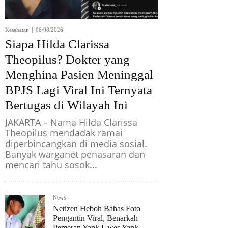
Kesehatan
06/08/2026
Siapa Hilda Clarissa
Theopilus? Dokter yang
Menghina Pasien Meninggal
BPJS Lagi Viral Ini Ternyata
Bertugas di Wilayah Ini
JAKARTA – Nama Hilda Clarissa
Theopilus mendadak ramai
diperbincangkan di media sosial.
Banyak warganet penasaran dan
mencari tahu sosok...
News
Netizen Heboh Bahas Foto
Pengantin Viral, Benarkah
Pemeran Yank Uwes Yank