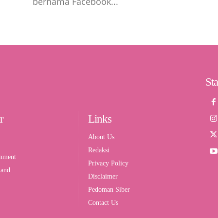
bernama Facebook...
St
r
Links
About Us
Redaksi
inment
Privacy Policy
 and
Disclaimer
Pedoman Siber
Contact Us