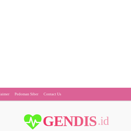
laimer
Pedoman Siber
Contact Us
GENDIS
.id