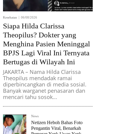
Kesehatan
06/08/2026
Siapa Hilda Clarissa
Theopilus? Dokter yang
Menghina Pasien Meninggal
BPJS Lagi Viral Ini Ternyata
Bertugas di Wilayah Ini
JAKARTA – Nama Hilda Clarissa
Theopilus mendadak ramai
diperbincangkan di media sosial.
Banyak warganet penasaran dan
mencari tahu sosok...
News
Netizen Heboh Bahas Foto
Pengantin Viral, Benarkah
Pemeran Yank Uwes Yank