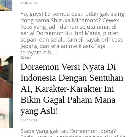
12/05/2025
Yo, guys! Lo semua pasti udah gak asing
dong sama Shizuka Minamoto? Cewek
kece yang jadi idaman sejuta umat di
serial Doraemon itu lho! Manis, pinter,
sopan, dan selalu tampil kayak princess
Jepang dari era anime klasik.Tapi
ternyata nih,...
Gadget
Doraemon Versi Nyata Di
Indonesia Dengan Sentuhan
AI, Karakter-Karakter Ini
Bikin Gagal Paham Mana
yang Asli!
07/11/2023
Siapa yang gak tau Doraemon, dong?