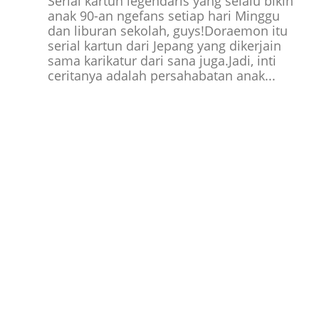
Serial kartun legendaris yang selalu bikin
anak 90-an ngefans setiap hari Minggu
dan liburan sekolah, guys!Doraemon itu
serial kartun dari Jepang yang dikerjain
sama karikatur dari sana juga.Jadi, inti
ceritanya adalah persahabatan anak...