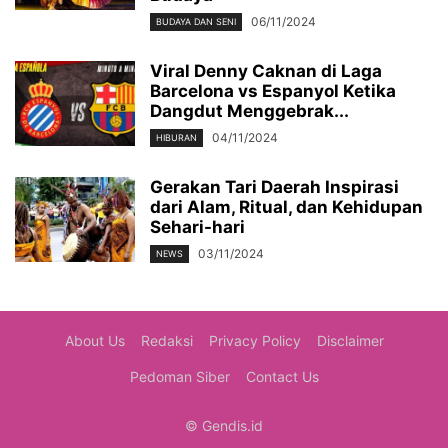
06/11/2024
BUDAYA DAN SENI
Viral Denny Caknan di Laga
Barcelona vs Espanyol Ketika
Dangdut Menggebrak...
04/11/2024
HIBURAN
Gerakan Tari Daerah Inspirasi
dari Alam, Ritual, dan Kehidupan
Sehari-hari
03/11/2024
NEWS
About Us
Redaksi
Privacy Policy
Disclaimer
Pedoman Siber
Contact Us
© Gendis.id