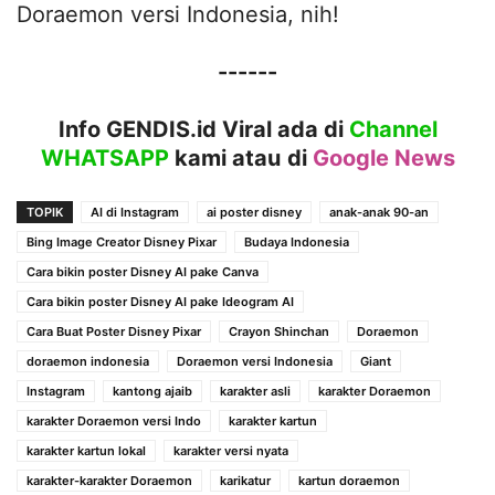
Doraemon versi Indonesia, nih!
------
Info GENDIS.id Viral ada di
Channel
WHATSAPP
kami atau
di
Google News
TOPIK
AI di Instagram
ai poster disney
anak-anak 90-an
Bing Image Creator Disney Pixar
Budaya Indonesia
Cara bikin poster Disney AI pake Canva
Cara bikin poster Disney AI pake Ideogram AI
Cara Buat Poster Disney Pixar
Crayon Shinchan
Doraemon
doraemon indonesia
Doraemon versi Indonesia
Giant
Instagram
kantong ajaib
karakter asli
karakter Doraemon
karakter Doraemon versi Indo
karakter kartun
karakter kartun lokal
karakter versi nyata
karakter-karakter Doraemon
karikatur
kartun doraemon