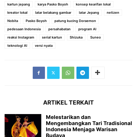
kartun jepang
karya Pasko Boyoh
konsep kearifan lokal
kreator lokal
latar belakang gambar
latar Jepang
netizen
Nobita
Pasko Boyoh
patung kucing Doraemon
pedesaan Indonesia
persahabatan
program AI
reaksi Instagram
serial kartun
Shizuka
Suneo
teknologi AI
versi nyata
ARTIKEL TERKAIT
Melestarikan dan
Mengembangkan Tari Tradisional
Indonesia Menjaga Warisan
Budaya