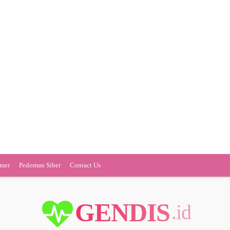
imer
Pedoman Siber
Contact Us
GENDIS
.id