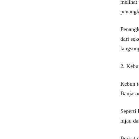
melihat
penangk
Penangk
dari se
langsung
2. Kebu
Kebun t
Banjasa
Seperti
hijau da
Berkat 