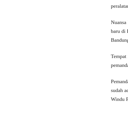
peralata
Nuansa 
baru di
Bandung
Tempat 
pemanda
Pemanda
sudah a
Windu P