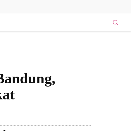
 Bandung,
kat
Bagikan