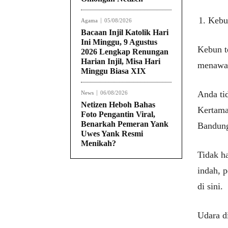
Kebu
Agama
05/08/2026
Bacaan Injil Katolik Hari
Ini Minggu, 9 Agustus
Kebun t
2026 Lengkap Renungan
Harian Injil, Misa Hari
menawar
Minggu Biasa XIX
Anda ti
News
06/08/2026
Netizen Heboh Bahas
Kertaman
Foto Pengantin Viral,
Benarkah Pemeran Yank
Bandun
Uwes Yank Resmi
Menikah?
Tidak h
indah, 
di sini.
Udara di