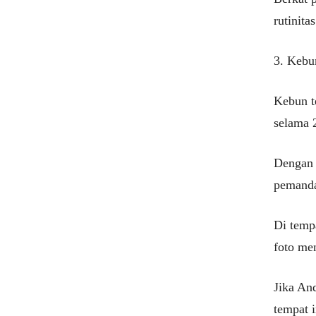
rutinita
3. Kebu
Kebun te
selama 
Dengan 
pemanda
Di temp
foto me
Jika And
tempat 