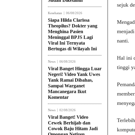
Sudah Diketahui
sejuk d
Kesehatan
06/08/2026
Siapa Hilda Clarissa
Mengada
Theopilus? Dokter yang
menjadi
Menghina Pasien
Meninggal BPJS Lagi
nanti.
Viral Ini Ternyata
Bertugas di Wilayah Ini
Hal ini 
News
06/08/2026
tinggi y
Viral Banget Hingga Luar
Negeri! Video Yank Uwes
Yank Ramai Dibahas,
Pemanda
Sampai Warganet
Mancanegara Ikut
memberik
Komentar
menyega
News
02/08/2026
Viral Banget! Video
Terlebih
Cewek Berhijab dan
Cowok Baju Hitam Jadi
kompute
Omongan Netizen