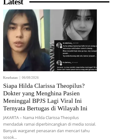
Latest
Kesehatan
06/08/2026
Siapa Hilda Clarissa Theopilus?
Dokter yang Menghina Pasien
Meninggal BPJS Lagi Viral Ini
Ternyata Bertugas di Wilayah Ini
JAKARTA – Nama Hilda Clarissa Theopilus
mendadak ramai diperbincangkan di media sosial.
Banyak warganet penasaran dan mencari tahu
sosok...